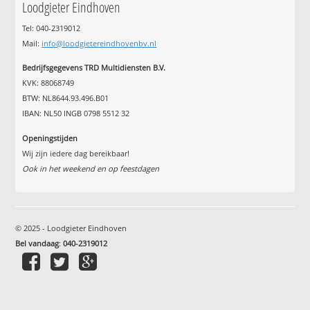
Loodgieter Eindhoven
Tel: 040-2319012
Mail:
info@loodgietereindhovenbv.nl
Bedrijfsgegevens TRD Multidiensten B.V.
KVK: 88068749
BTW: NL8644.93.496.B01
IBAN: NL50 INGB 0798 5512 32
Openingstijden
Wij zijn iedere dag bereikbaar!
Ook in het weekend en op feestdagen
© 2025 - Loodgieter Eindhoven
Bel vandaag
:
040-2319012