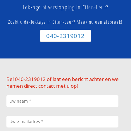
Lekkage of verstopping in Etten-Leur?
Zoekt u daklekkage in Etten-Leur? Maak nu een afspraak!
040-2319012
Bel 040-2319012 of laat een bericht achter en we
nemen direct contact met u op!