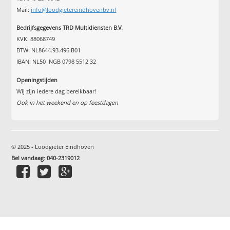
Mail:
info@loodgietereindhovenbv.nl
Bedrijfsgegevens TRD Multidiensten B.V.
KVK: 88068749
BTW: NL8644.93.496.B01
IBAN: NL50 INGB 0798 5512 32
Openingstijden
Wij zijn iedere dag bereikbaar!
Ook in het weekend en op feestdagen
© 2025 - Loodgieter Eindhoven
Bel vandaag
:
040-2319012