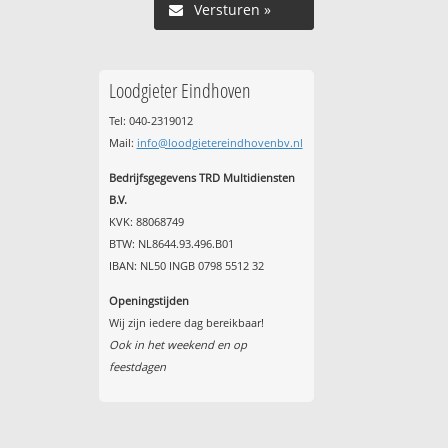
Versturen »
Loodgieter Eindhoven
Tel: 040-2319012
Mail:
info@loodgietereindhovenbv.nl
Bedrijfsgegevens TRD Multidiensten
B.V.
KVK: 88068749
BTW: NL8644.93.496.B01
IBAN: NL50 INGB 0798 5512 32
Openingstijden
Wij zijn iedere dag bereikbaar!
Ook in het weekend en op
feestdagen