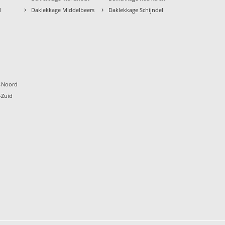
›
›
d
Daklekkage Middelbeers
Daklekkage Schijndel
k
-Noord
-Zuid