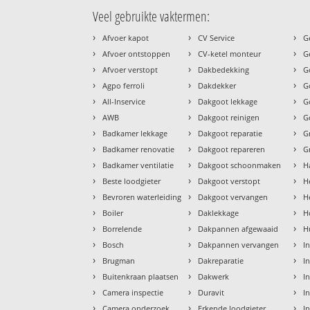
Veel gebruikte vaktermen:
›
›
›
Afvoer kapot
CV Service
G
›
›
›
Afvoer ontstoppen
CV-ketel monteur
G
›
›
›
Afvoer verstopt
Dakbedekking
G
›
›
›
Agpo ferroli
Dakdekker
G
›
›
›
All-Inservice
Dakgoot lekkage
G
›
›
›
AWB
Dakgoot reinigen
G
›
›
›
Badkamer lekkage
Dakgoot reparatie
G
›
›
›
Badkamer renovatie
Dakgoot repareren
G
›
›
›
Badkamer ventilatie
Dakgoot schoonmaken
H
›
›
›
Beste loodgieter
Dakgoot verstopt
H
›
›
›
Bevroren waterleiding
Dakgoot vervangen
H
›
›
›
Boiler
Daklekkage
H
›
›
›
Borrelende
Dakpannen afgewaaid
H
›
›
›
Bosch
Dakpannen vervangen
I
›
›
›
Brugman
Dakreparatie
I
›
›
›
Buitenkraan plaatsen
Dakwerk
I
›
›
›
Camera inspectie
Duravit
I
›
›
›
Camera onderzoek
Erkende loodgieter
In