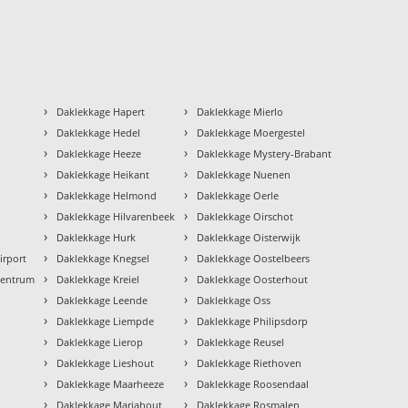
›
›
Daklekkage Hapert
Daklekkage Mierlo
›
›
Daklekkage Hedel
Daklekkage Moergestel
›
›
Daklekkage Heeze
Daklekkage Mystery-Brabant
›
›
Daklekkage Heikant
Daklekkage Nuenen
›
›
Daklekkage Helmond
Daklekkage Oerle
›
›
Daklekkage Hilvarenbeek
Daklekkage Oirschot
›
›
Daklekkage Hurk
Daklekkage Oisterwijk
›
›
irport
Daklekkage Knegsel
Daklekkage Oostelbeers
›
›
Centrum
Daklekkage Kreiel
Daklekkage Oosterhout
›
›
Daklekkage Leende
Daklekkage Oss
›
›
Daklekkage Liempde
Daklekkage Philipsdorp
›
›
Daklekkage Lierop
Daklekkage Reusel
›
›
Daklekkage Lieshout
Daklekkage Riethoven
›
›
Daklekkage Maarheeze
Daklekkage Roosendaal
›
›
Daklekkage Mariahout
Daklekkage Rosmalen