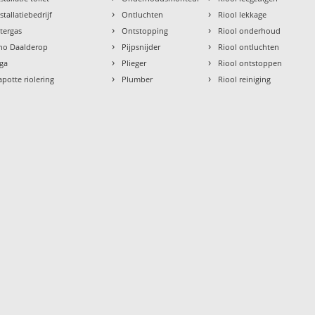
›
›
stallatiebedrijf
Ontluchten
Riool lekkage
›
›
ntergas
Ontstopping
Riool onderhoud
›
›
tho Daalderop
Pijpsnijder
Riool ontluchten
›
›
aga
Plieger
Riool ontstoppen
›
›
apotte riolering
Plumber
Riool reiniging