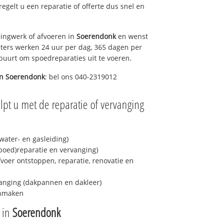
 regelt u een reparatie of offerte dus snel en
ingwerk of afvoeren in
Soerendonk
en wenst
eters werken 24 uur per dag, 365 dagen per
e buurt om spoedreparaties uit te voeren.
in
Soerendonk
: bel ons 040-2319012
lpt u met de reparatie of vervanging
ater- en gasleiding)
spoed)reparatie en vervanging)
fvoer ontstoppen, reparatie, renovatie en
anging (dakpannen en dakleer)
onmaken
e in
Soerendonk