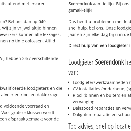
uitsluitend met ervaren
Soerendonk
aan de lijn. Bij ons
gemakkelijk!
ven? Bel ons dan op 040-
Dus heeft u problemen met leid
Wij zijn vrijwel altijd binnen
snel hulp, bel ons. Onze loodgi
ewerkers kunnen alle lekkages,
jaar en zijn elke dag bij u in d
en no time oplossen. Altijd
Direct hulp van een loodgieter 
Wij hebben 24/7 verschillende
Loodgieter
Soerendonk
he
van:
Loodgieterswerkzaamheden (w
kwalificeerde loodgieters en die
CV installaties (onderhoud, (
afvoer en riool en daklekkage.
Riool (binnen en buiten) en a
vervanging
jd voldoende voorraad en
Dak(spoed)reparaties en verv
 Voor grotere klussen wordt
Dakgoten reparatie en scho
 een afspraak gemaakt voor de
Top advies, snel op locati