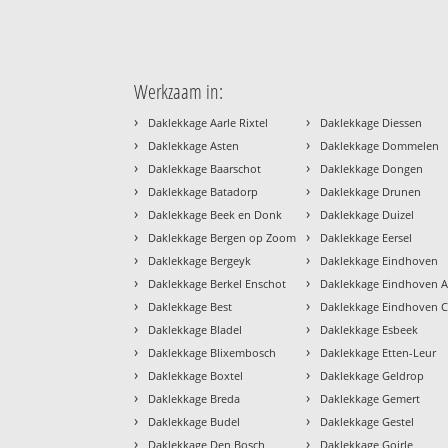
Werkzaam in:
›
›
Daklekkage Aarle Rixtel
Daklekkage Diessen
›
›
Daklekkage Asten
Daklekkage Dommelen
›
›
Daklekkage Baarschot
Daklekkage Dongen
›
›
Daklekkage Batadorp
Daklekkage Drunen
›
›
Daklekkage Beek en Donk
Daklekkage Duizel
›
›
Daklekkage Bergen op Zoom
Daklekkage Eersel
›
›
Daklekkage Bergeyk
Daklekkage Eindhoven
›
›
Daklekkage Berkel Enschot
Daklekkage Eindhoven A
›
›
Daklekkage Best
Daklekkage Eindhoven 
›
›
Daklekkage Bladel
Daklekkage Esbeek
›
›
Daklekkage Blixembosch
Daklekkage Etten-Leur
›
›
Daklekkage Boxtel
Daklekkage Geldrop
›
›
Daklekkage Breda
Daklekkage Gemert
›
›
Daklekkage Budel
Daklekkage Gestel
›
›
Daklekkage Den Bosch
Daklekkage Goirle