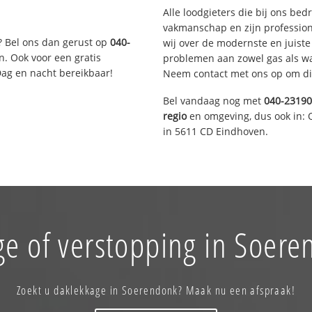
Alle loodgieters die bij ons be
vakmanschap en zijn profession
? Bel ons dan gerust op
040-
wij over de modernste en juist
n. Ook voor een gratis
problemen aan zowel gas als wat
Dag en nacht bereikbaar!
Neem contact met ons op om di
Bel vandaag nog met
040-2319
regio
en omgeving, dus ook in: 
in 5611 CD Eindhoven.
ge of verstopping in Soere
Zoekt u daklekkage in Soerendonk? Maak nu een afspraak!