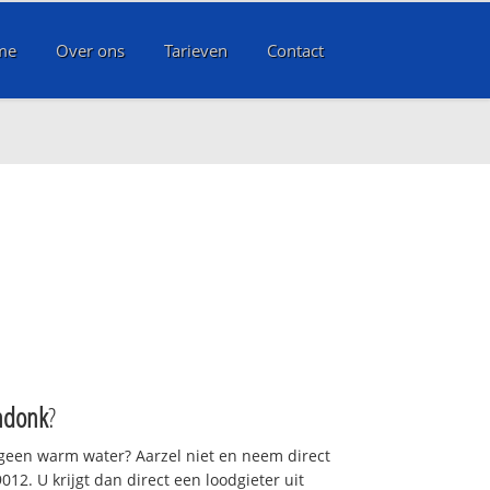
me
Over ons
Tarieven
Contact
ndonk
?
 geen warm water? Aarzel niet en neem direct
12. U krijgt dan direct een loodgieter uit