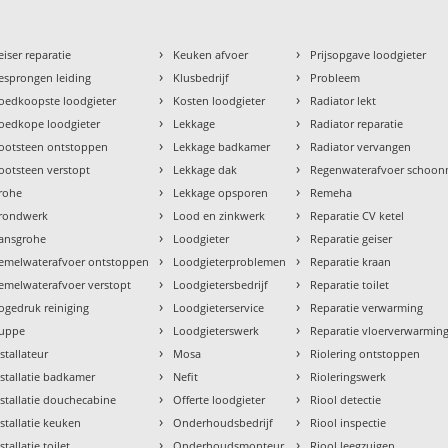
›
›
eiser reparatie
Keuken afvoer
Prijsopgave loodgieter
›
›
esprongen leiding
Klusbedrijf
Probleem
›
›
oedkoopste loodgieter
Kosten loodgieter
Radiator lekt
›
›
oedkope loodgieter
Lekkage
Radiator reparatie
›
›
ootsteen ontstoppen
Lekkage badkamer
Radiator vervangen
›
›
ootsteen verstopt
Lekkage dak
Regenwaterafvoer schoo
›
›
rohe
Lekkage opsporen
Remeha
›
›
rondwerk
Lood en zinkwerk
Reparatie CV ketel
›
›
ansgrohe
Loodgieter
Reparatie geiser
›
›
emelwaterafvoer ontstoppen
Loodgieterproblemen
Reparatie kraan
›
›
emelwaterafvoer verstopt
Loodgietersbedrijf
Reparatie toilet
›
›
ogedruk reiniging
Loodgieterservice
Reparatie verwarming
›
›
uppe
Loodgieterswerk
Reparatie vloerverwarmin
›
›
nstallateur
Mosa
Riolering ontstoppen
›
›
nstallatie badkamer
Nefit
Rioleringswerk
›
›
nstallatie douchecabine
Offerte loodgieter
Riool detectie
›
›
nstallatie keuken
Onderhoudsbedrijf
Riool inspectie
›
›
stallatie toilet
Onderhoudsmonteur
Riool leegzuigen