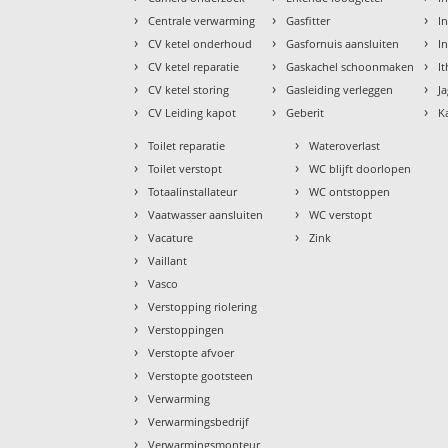
›
›
›
Centrale verwarming
Gasfitter
In
›
›
›
CV ketel onderhoud
Gasfornuis aansluiten
I
›
›
›
CV ketel reparatie
Gaskachel schoonmaken
I
›
›
›
CV ketel storing
Gasleiding verleggen
J
›
›
›
CV Leiding kapot
Geberit
K
›
›
Toilet reparatie
Wateroverlast
›
›
Toilet verstopt
WC blijft doorlopen
›
›
Totaalinstallateur
WC ontstoppen
›
›
Vaatwasser aansluiten
WC verstopt
›
›
Vacature
Zink
›
Vaillant
›
Vasco
›
Verstopping riolering
›
Verstoppingen
›
Verstopte afvoer
›
Verstopte gootsteen
›
Verwarming
›
Verwarmingsbedrijf
›
Verwarmingsmonteur