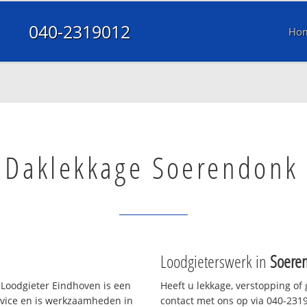
040-2319012
Ho
Daklekkage Soerendonk
Loodgieterswerk in
Soere
Loodgieter Eindhoven is een
Heeft u lekkage, verstopping of
rvice en is werkzaamheden in
contact met ons op via 040-23190