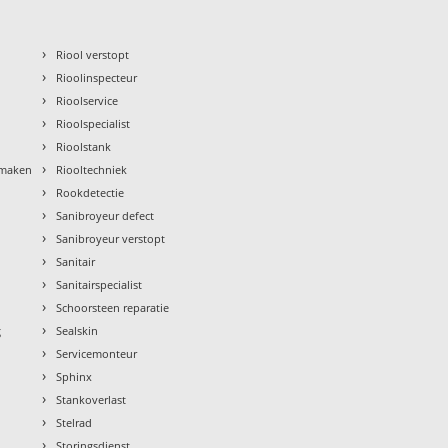
›
Riool verstopt
›
Rioolinspecteur
›
Rioolservice
›
Rioolspecialist
›
Rioolstank
›
nmaken
Riooltechniek
›
Rookdetectie
›
Sanibroyeur defect
›
Sanibroyeur verstopt
›
Sanitair
›
Sanitairspecialist
›
Schoorsteen reparatie
›
g
Sealskin
›
Servicemonteur
›
Sphinx
›
Stankoverlast
›
Stelrad
›
Storingsdienst