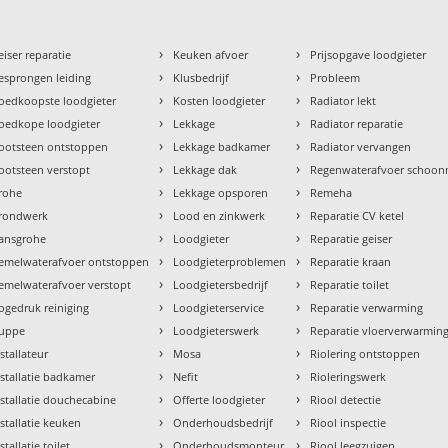
›
›
eiser reparatie
Keuken afvoer
Prijsopgave loodgieter
›
›
esprongen leiding
Klusbedrijf
Probleem
›
›
oedkoopste loodgieter
Kosten loodgieter
Radiator lekt
›
›
oedkope loodgieter
Lekkage
Radiator reparatie
›
›
ootsteen ontstoppen
Lekkage badkamer
Radiator vervangen
›
›
ootsteen verstopt
Lekkage dak
Regenwaterafvoer schoo
›
›
rohe
Lekkage opsporen
Remeha
›
›
rondwerk
Lood en zinkwerk
Reparatie CV ketel
›
›
ansgrohe
Loodgieter
Reparatie geiser
›
›
emelwaterafvoer ontstoppen
Loodgieterproblemen
Reparatie kraan
›
›
emelwaterafvoer verstopt
Loodgietersbedrijf
Reparatie toilet
›
›
ogedruk reiniging
Loodgieterservice
Reparatie verwarming
›
›
uppe
Loodgieterswerk
Reparatie vloerverwarmin
›
›
nstallateur
Mosa
Riolering ontstoppen
›
›
nstallatie badkamer
Nefit
Rioleringswerk
›
›
nstallatie douchecabine
Offerte loodgieter
Riool detectie
›
›
nstallatie keuken
Onderhoudsbedrijf
Riool inspectie
›
›
stallatie toilet
Onderhoudsmonteur
Riool leegzuigen