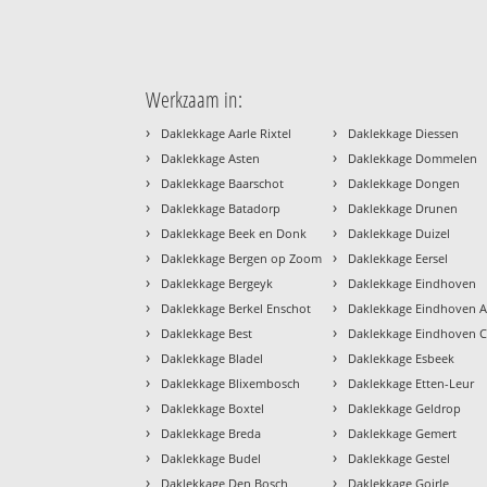
Werkzaam in:
›
›
Daklekkage Aarle Rixtel
Daklekkage Diessen
›
›
Daklekkage Asten
Daklekkage Dommelen
›
›
Daklekkage Baarschot
Daklekkage Dongen
›
›
Daklekkage Batadorp
Daklekkage Drunen
›
›
Daklekkage Beek en Donk
Daklekkage Duizel
›
›
Daklekkage Bergen op Zoom
Daklekkage Eersel
›
›
Daklekkage Bergeyk
Daklekkage Eindhoven
›
›
Daklekkage Berkel Enschot
Daklekkage Eindhoven A
›
›
Daklekkage Best
Daklekkage Eindhoven 
›
›
Daklekkage Bladel
Daklekkage Esbeek
›
›
Daklekkage Blixembosch
Daklekkage Etten-Leur
›
›
Daklekkage Boxtel
Daklekkage Geldrop
›
›
Daklekkage Breda
Daklekkage Gemert
›
›
Daklekkage Budel
Daklekkage Gestel
›
›
Daklekkage Den Bosch
Daklekkage Goirle