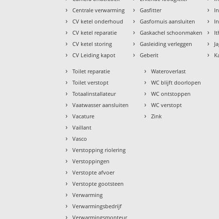
›
›
›
Centrale verwarming
Gasfitter
In
›
›
›
CV ketel onderhoud
Gasfornuis aansluiten
I
›
›
›
CV ketel reparatie
Gaskachel schoonmaken
I
›
›
›
CV ketel storing
Gasleiding verleggen
J
›
›
›
CV Leiding kapot
Geberit
K
›
›
Toilet reparatie
Wateroverlast
›
›
Toilet verstopt
WC blijft doorlopen
›
›
Totaalinstallateur
WC ontstoppen
›
›
Vaatwasser aansluiten
WC verstopt
›
›
Vacature
Zink
›
Vaillant
›
Vasco
›
Verstopping riolering
›
Verstoppingen
›
Verstopte afvoer
›
Verstopte gootsteen
›
Verwarming
›
Verwarmingsbedrijf
›
Verwarmingsmonteur