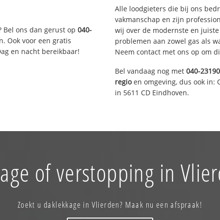
Alle loodgieters die bij ons be
vakmanschap en zijn profession
? Bel ons dan gerust op
040-
wij over de modernste en juist
n. Ook voor een gratis
problemen aan zowel gas als wat
Dag en nacht bereikbaar!
Neem contact met ons op om di
Bel vandaag nog met
040-2319
regio
en omgeving, dus ook in: 
in 5611 CD Eindhoven.
age of verstopping in Vlie
Zoekt u daklekkage in Vlierden? Maak nu een afspraak!