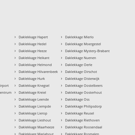
›
›
Daklekkage Hapert
Daklekkage Mierlo
›
›
Daklekkage Hedel
Daklekkage Moergestel
›
›
Daklekkage Heeze
Daklekkage Mystery-Brabant
›
›
Daklekkage Heikant
Daklekkage Nuenen
›
›
Daklekkage Helmond
Daklekkage Oerle
›
›
Daklekkage Hilvarenbeek
Daklekkage Oirschot
›
›
Daklekkage Hurk
Daklekkage Oisterwijk
›
›
irport
Daklekkage Knegsel
Daklekkage Oostelbeers
›
›
Centrum
Daklekkage Kreiel
Daklekkage Oosterhout
›
›
Daklekkage Leende
Daklekkage Oss
›
›
Daklekkage Liempde
Daklekkage Philipsdorp
›
›
Daklekkage Lierop
Daklekkage Reusel
›
›
Daklekkage Lieshout
Daklekkage Riethoven
›
›
Daklekkage Maarheeze
Daklekkage Roosendaal
›
›
Daklekkage Mariahout
Daklekkage Rosmalen