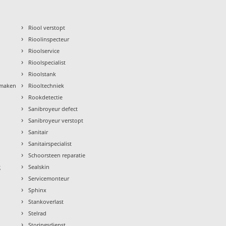
›
Riool verstopt
›
Rioolinspecteur
›
Rioolservice
›
Rioolspecialist
›
Rioolstank
›
nmaken
Riooltechniek
›
Rookdetectie
›
Sanibroyeur defect
›
Sanibroyeur verstopt
›
Sanitair
›
Sanitairspecialist
›
Schoorsteen reparatie
›
g
Sealskin
›
Servicemonteur
›
Sphinx
›
Stankoverlast
›
Stelrad
›
Storingsdienst