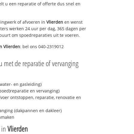
elt u een reparatie of offerte dus snel en
ingwerk of afvoeren in
Vlierden
en wenst
eters werken 24 uur per dag, 365 dagen per
e buurt om spoedreparaties uit te voeren.
in
Vlierden
: bel ons 040-2319012
u met de reparatie of vervanging
ater- en gasleiding)
spoed)reparatie en vervanging)
fvoer ontstoppen, reparatie, renovatie en
anging (dakpannen en dakleer)
onmaken
e in
Vlierden