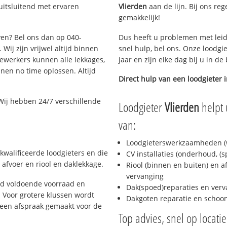
uitsluitend met ervaren
Vlierden
aan de lijn. Bij ons reg
gemakkelijk!
ven? Bel ons dan op 040-
Dus heeft u problemen met leid
Wij zijn vrijwel altijd binnen
snel hulp, bel ons. Onze loodgi
ewerkers kunnen alle lekkages,
jaar en zijn elke dag bij u in d
en no time oplossen. Altijd
Direct hulp van een loodgieter 
Wij hebben 24/7 verschillende
Loodgieter
Vlierden
helpt 
van:
Loodgieterswerkzaamheden (w
kwalificeerde loodgieters en die
CV installaties (onderhoud, (
afvoer en riool en daklekkage.
Riool (binnen en buiten) en a
vervanging
jd voldoende voorraad en
Dak(spoed)reparaties en verv
 Voor grotere klussen wordt
Dakgoten reparatie en scho
 een afspraak gemaakt voor de
Top advies, snel op locati