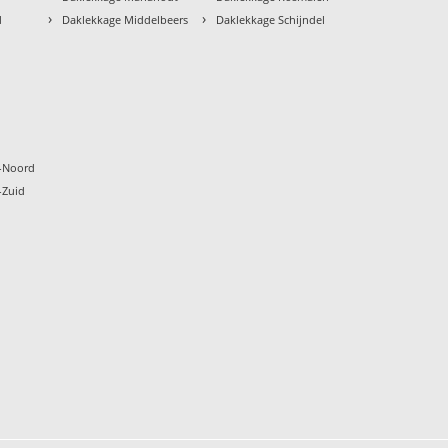
›
›
d
Daklekkage Middelbeers
Daklekkage Schijndel
k
-Noord
-Zuid