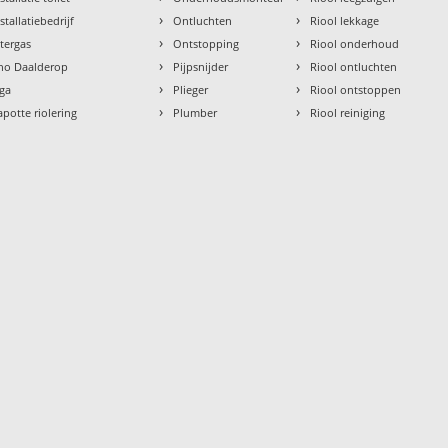
›
›
stallatiebedrijf
Ontluchten
Riool lekkage
›
›
ntergas
Ontstopping
Riool onderhoud
›
›
tho Daalderop
Pijpsnijder
Riool ontluchten
›
›
aga
Plieger
Riool ontstoppen
›
›
apotte riolering
Plumber
Riool reiniging