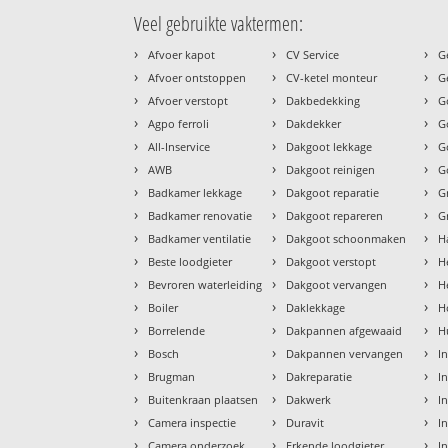
Veel gebruikte vaktermen:
›
›
›
Afvoer kapot
CV Service
G
›
›
›
Afvoer ontstoppen
CV-ketel monteur
G
›
›
›
Afvoer verstopt
Dakbedekking
G
›
›
›
Agpo ferroli
Dakdekker
G
›
›
›
All-Inservice
Dakgoot lekkage
G
›
›
›
AWB
Dakgoot reinigen
G
›
›
›
Badkamer lekkage
Dakgoot reparatie
G
›
›
›
Badkamer renovatie
Dakgoot repareren
G
›
›
›
Badkamer ventilatie
Dakgoot schoonmaken
H
›
›
›
Beste loodgieter
Dakgoot verstopt
H
›
›
›
Bevroren waterleiding
Dakgoot vervangen
H
›
›
›
Boiler
Daklekkage
H
›
›
›
Borrelende
Dakpannen afgewaaid
H
›
›
›
Bosch
Dakpannen vervangen
I
›
›
›
Brugman
Dakreparatie
I
›
›
›
Buitenkraan plaatsen
Dakwerk
I
›
›
›
Camera inspectie
Duravit
I
›
›
›
Camera onderzoek
Erkende loodgieter
In