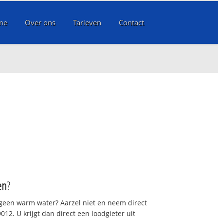
me
Over ons
Tarieven
Contact
en
?
 geen warm water? Aarzel niet en neem direct
12. U krijgt dan direct een loodgieter uit