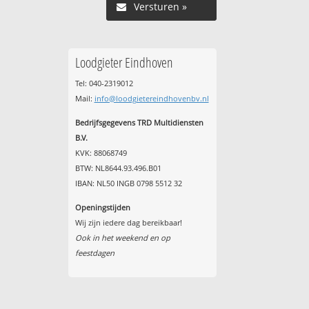
Versturen »
Loodgieter Eindhoven
Tel: 040-2319012
Mail:
info@loodgietereindhovenbv.nl
Bedrijfsgegevens TRD Multidiensten
B.V.
KVK: 88068749
BTW: NL8644.93.496.B01
IBAN: NL50 INGB 0798 5512 32
Openingstijden
Wij zijn iedere dag bereikbaar!
Ook in het weekend en op
feestdagen