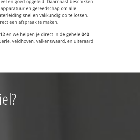
eel en goed opgeleid. Daarnaast beschikken
e apparatuur en gereedschap om alle
erleiding snel en vakkundig op te lossen.
rect een afspraak te maken.
012
en we helpen je direct in de gehele
040
Oerle, Veldhoven, Valkenswaard, en uiteraard
iel?