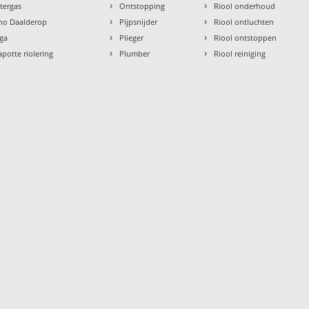
›
›
ntergas
Ontstopping
Riool onderhoud
›
›
tho Daalderop
Pijpsnijder
Riool ontluchten
›
›
aga
Plieger
Riool ontstoppen
›
›
apotte riolering
Plumber
Riool reiniging