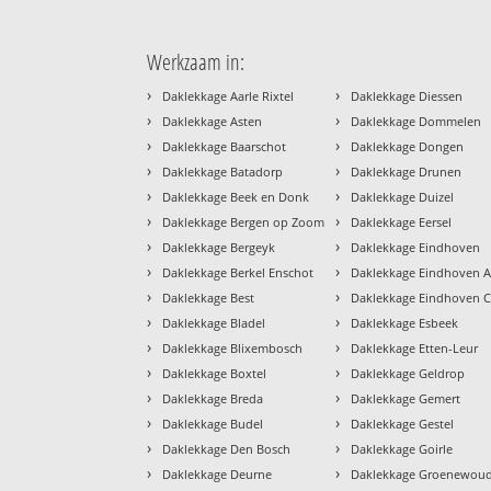
Werkzaam in:
›
›
Daklekkage Aarle Rixtel
Daklekkage Diessen
›
›
Daklekkage Asten
Daklekkage Dommelen
›
›
Daklekkage Baarschot
Daklekkage Dongen
›
›
Daklekkage Batadorp
Daklekkage Drunen
›
›
Daklekkage Beek en Donk
Daklekkage Duizel
›
›
Daklekkage Bergen op Zoom
Daklekkage Eersel
›
›
Daklekkage Bergeyk
Daklekkage Eindhoven
›
›
Daklekkage Berkel Enschot
Daklekkage Eindhoven A
›
›
Daklekkage Best
Daklekkage Eindhoven 
›
›
Daklekkage Bladel
Daklekkage Esbeek
›
›
Daklekkage Blixembosch
Daklekkage Etten-Leur
›
›
Daklekkage Boxtel
Daklekkage Geldrop
›
›
Daklekkage Breda
Daklekkage Gemert
›
›
Daklekkage Budel
Daklekkage Gestel
›
›
Daklekkage Den Bosch
Daklekkage Goirle
›
›
Daklekkage Deurne
Daklekkage Groenewou