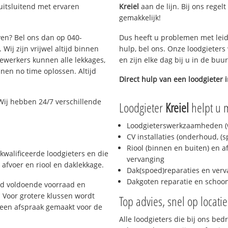
uitsluitend met ervaren
Kreiel
aan de lijn. Bij ons regelt
gemakkelijk!
ven? Bel ons dan op 040-
Dus heeft u problemen met leid
Wij zijn vrijwel altijd binnen
hulp, bel ons. Onze loodgieters
ewerkers kunnen alle lekkages,
en zijn elke dag bij u in de buu
en no time oplossen. Altijd
Direct hulp van een loodgieter 
Wij hebben 24/7 verschillende
Loodgieter
Kreiel
helpt u m
Loodgieterswerkzaamheden (w
CV installaties (onderhoud, (
Riool (binnen en buiten) en a
kwalificeerde loodgieters en die
vervanging
afvoer en riool en daklekkage.
Dak(spoed)reparaties en verv
Dakgoten reparatie en scho
jd voldoende voorraad en
 Voor grotere klussen wordt
Top advies, snel op locati
 een afspraak gemaakt voor de
Alle loodgieters die bij ons be