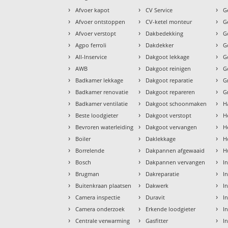
›
›
›
Afvoer kapot
CV Service
G
›
›
›
Afvoer ontstoppen
CV-ketel monteur
G
›
›
›
Afvoer verstopt
Dakbedekking
G
›
›
›
Agpo ferroli
Dakdekker
G
›
›
›
All-Inservice
Dakgoot lekkage
G
›
›
›
AWB
Dakgoot reinigen
G
›
›
›
Badkamer lekkage
Dakgoot reparatie
G
›
›
›
Badkamer renovatie
Dakgoot repareren
G
›
›
›
Badkamer ventilatie
Dakgoot schoonmaken
H
›
›
›
Beste loodgieter
Dakgoot verstopt
H
›
›
›
Bevroren waterleiding
Dakgoot vervangen
H
›
›
›
Boiler
Daklekkage
H
›
›
›
Borrelende
Dakpannen afgewaaid
H
›
›
›
Bosch
Dakpannen vervangen
I
›
›
›
Brugman
Dakreparatie
I
›
›
›
Buitenkraan plaatsen
Dakwerk
I
›
›
›
Camera inspectie
Duravit
I
›
›
›
Camera onderzoek
Erkende loodgieter
In
›
›
›
Centrale verwarming
Gasfitter
In