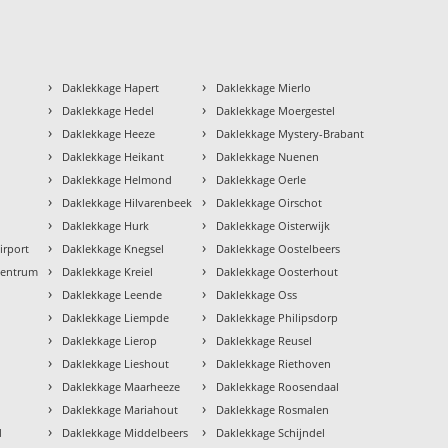
›
›
Daklekkage Hapert
Daklekkage Mierlo
›
›
Daklekkage Hedel
Daklekkage Moergestel
›
›
Daklekkage Heeze
Daklekkage Mystery-Brabant
›
›
Daklekkage Heikant
Daklekkage Nuenen
›
›
Daklekkage Helmond
Daklekkage Oerle
›
›
Daklekkage Hilvarenbeek
Daklekkage Oirschot
›
›
Daklekkage Hurk
Daklekkage Oisterwijk
›
›
irport
Daklekkage Knegsel
Daklekkage Oostelbeers
›
›
Centrum
Daklekkage Kreiel
Daklekkage Oosterhout
›
›
Daklekkage Leende
Daklekkage Oss
›
›
Daklekkage Liempde
Daklekkage Philipsdorp
›
›
Daklekkage Lierop
Daklekkage Reusel
›
›
Daklekkage Lieshout
Daklekkage Riethoven
›
›
Daklekkage Maarheeze
Daklekkage Roosendaal
›
›
Daklekkage Mariahout
Daklekkage Rosmalen
›
›
d
Daklekkage Middelbeers
Daklekkage Schijndel