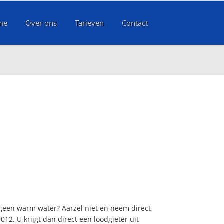
me
Over ons
Tarieven
Contact
 geen warm water? Aarzel niet en neem direct
12. U krijgt dan direct een loodgieter uit