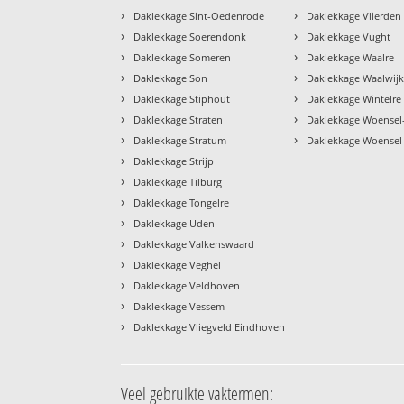
›
›
Daklekkage Sint-Oedenrode
Daklekkage Vlierden
›
›
Daklekkage Soerendonk
Daklekkage Vught
›
›
Daklekkage Someren
Daklekkage Waalre
›
›
Daklekkage Son
Daklekkage Waalwij
›
›
Daklekkage Stiphout
Daklekkage Wintelre
›
›
Daklekkage Straten
Daklekkage Woensel
›
›
Daklekkage Stratum
Daklekkage Woensel
›
Daklekkage Strijp
›
Daklekkage Tilburg
›
Daklekkage Tongelre
›
Daklekkage Uden
›
Daklekkage Valkenswaard
›
Daklekkage Veghel
›
Daklekkage Veldhoven
›
Daklekkage Vessem
›
Daklekkage Vliegveld Eindhoven
Veel gebruikte vaktermen: