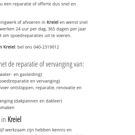
 u een reparatie of offerte dus snel en
ingwerk of afvoeren in
Kreiel
en wenst snel
 werken 24 uur per dag, 365 dagen per jaar
rt om spoedreparaties uit te voeren.
in
Kreiel
: bel ons 040-2319012
et de reparatie of vervanging van:
ater- en gasleiding)
spoed)reparatie en vervanging)
fvoer ontstoppen, reparatie, renovatie en
anging (dakpannen en dakleer)
onmaken
e in
Kreiel
drijf werkzaam zijn hebben kennis en