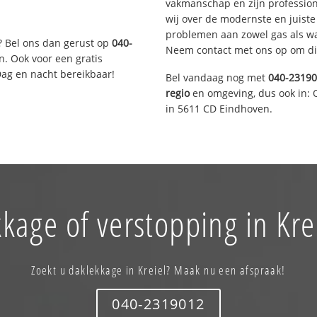
vakmanschap en zijn profession
wij over de modernste en juist
problemen aan zowel gas als wat
? Bel ons dan gerust op
040-
Neem contact met ons op om di
n. Ook voor een gratis
Dag en nacht bereikbaar!
Bel vandaag nog met
040-2319
regio
en omgeving, dus ook in: 
in 5611 CD Eindhoven.
kage of verstopping in Kre
Zoekt u daklekkage in Kreiel? Maak nu een afspraak!
040-2319012