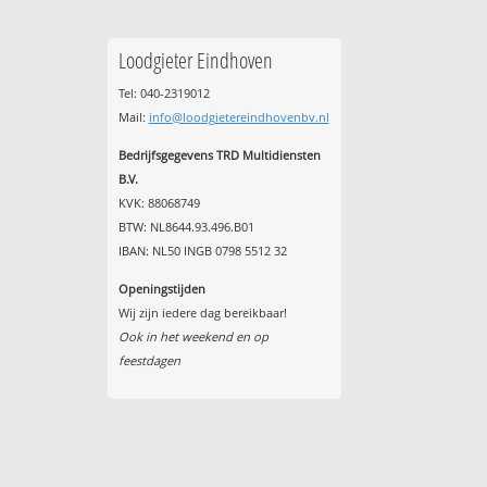
Loodgieter Eindhoven
Tel: 040-2319012
Mail:
info@loodgietereindhovenbv.nl
Bedrijfsgegevens TRD Multidiensten
B.V.
KVK: 88068749
BTW: NL8644.93.496.B01
IBAN: NL50 INGB 0798 5512 32
Openingstijden
Wij zijn iedere dag bereikbaar!
Ook in het weekend en op
feestdagen