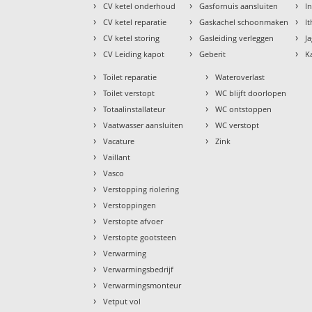
›
›
›
CV ketel onderhoud
Gasfornuis aansluiten
I
›
›
›
CV ketel reparatie
Gaskachel schoonmaken
I
›
›
›
CV ketel storing
Gasleiding verleggen
J
›
›
›
CV Leiding kapot
Geberit
K
›
›
Toilet reparatie
Wateroverlast
›
›
Toilet verstopt
WC blijft doorlopen
›
›
Totaalinstallateur
WC ontstoppen
›
›
Vaatwasser aansluiten
WC verstopt
›
›
Vacature
Zink
›
Vaillant
›
Vasco
›
Verstopping riolering
›
Verstoppingen
›
Verstopte afvoer
›
Verstopte gootsteen
›
Verwarming
›
Verwarmingsbedrijf
›
Verwarmingsmonteur
›
Vetput vol