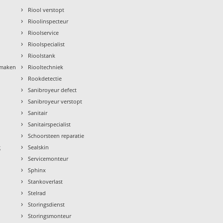
›
Riool verstopt
›
Rioolinspecteur
›
Rioolservice
›
Rioolspecialist
›
Rioolstank
›
nmaken
Riooltechniek
›
Rookdetectie
›
Sanibroyeur defect
›
Sanibroyeur verstopt
›
Sanitair
›
Sanitairspecialist
›
Schoorsteen reparatie
›
g
Sealskin
›
Servicemonteur
›
Sphinx
›
Stankoverlast
›
Stelrad
›
Storingsdienst
›
Storingsmonteur