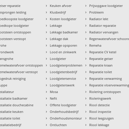
›
›
eiser reparatie
Keuken afvoer
Prijsopgave loodgieter
›
›
esprongen leiding
Klusbedrijf
Probleem
›
›
oedkoopste loodgieter
Kosten loodgieter
Radiator lekt
›
›
oedkope loodgieter
Lekkage
Radiator reparatie
›
›
ootsteen ontstoppen
Lekkage badkamer
Radiator vervangen
›
›
ootsteen verstopt
Lekkage dak
Regenwaterafvoer schoo
›
›
rohe
Lekkage opsporen
Remeha
›
›
rondwerk
Lood en zinkwerk
Reparatie CV ketel
›
›
ansgrohe
Loodgieter
Reparatie geiser
›
›
emelwaterafvoer ontstoppen
Loodgieterproblemen
Reparatie kraan
›
›
emelwaterafvoer verstopt
Loodgietersbedrijf
Reparatie toilet
›
›
ogedruk reiniging
Loodgieterservice
Reparatie verwarming
›
›
uppe
Loodgieterswerk
Reparatie vloerverwarmin
›
›
nstallateur
Mosa
Riolering ontstoppen
›
›
nstallatie badkamer
Nefit
Rioleringswerk
›
›
nstallatie douchecabine
Offerte loodgieter
Riool detectie
›
›
nstallatie keuken
Onderhoudsbedrijf
Riool inspectie
›
›
stallatie toilet
Onderhoudsmonteur
Riool leegzuigen
›
›
stallatiebedrijf
Ontluchten
Riool lekkage