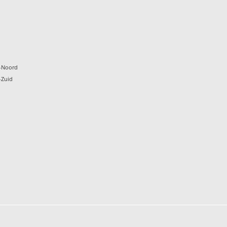
k
-Noord
-Zuid