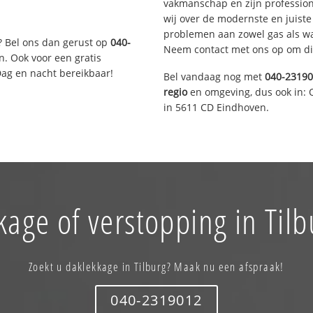
vakmanschap en zijn profession
wij over de modernste en juist
problemen aan zowel gas als wat
? Bel ons dan gerust op
040-
Neem contact met ons op om di
n. Ook voor een gratis
Dag en nacht bereikbaar!
Bel vandaag nog met
040-2319
regio
en omgeving, dus ook in: 
in 5611 CD Eindhoven.
kage of verstopping in Tilb
Zoekt u daklekkage in Tilburg? Maak nu een afspraak!
040-2319012