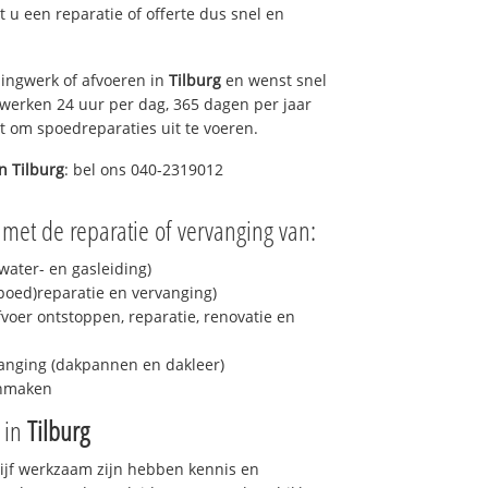
lt u een reparatie of offerte dus snel en
ingwerk of afvoeren in
Tilburg
en wenst snel
 werken 24 uur per dag, 365 dagen per jaar
rt om spoedreparaties uit te voeren.
in
Tilburg
: bel ons 040-2319012
 met de reparatie of vervanging van:
ater- en gasleiding)
spoed)reparatie en vervanging)
fvoer ontstoppen, reparatie, renovatie en
anging (dakpannen en dakleer)
onmaken
e in
Tilburg
drijf werkzaam zijn hebben kennis en