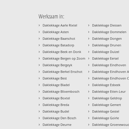
Werkzaam in:
›
›
Daklekkage Aarle Rixtel
Daklekkage Diessen
›
›
Daklekkage Asten
Daklekkage Dommelen
›
›
Daklekkage Baarschot
Daklekkage Dongen
›
›
Daklekkage Batadorp
Daklekkage Drunen
›
›
Daklekkage Beek en Donk
Daklekkage Duizel
›
›
Daklekkage Bergen op Zoom
Daklekkage Eersel
›
›
Daklekkage Bergeyk
Daklekkage Eindhoven
›
›
Daklekkage Berkel Enschot
Daklekkage Eindhoven A
›
›
Daklekkage Best
Daklekkage Eindhoven 
›
›
Daklekkage Bladel
Daklekkage Esbeek
›
›
Daklekkage Blixembosch
Daklekkage Etten-Leur
›
›
Daklekkage Boxtel
Daklekkage Geldrop
›
›
Daklekkage Breda
Daklekkage Gemert
›
›
Daklekkage Budel
Daklekkage Gestel
›
›
Daklekkage Den Bosch
Daklekkage Goirle
›
›
Daklekkage Deurne
Daklekkage Groenewou