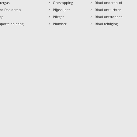
›
›
ntergas
Ontstopping
Riool onderhoud
›
›
tho Daalderop
Pijpsnijder
Riool ontluchten
›
›
aga
Plieger
Riool ontstoppen
›
›
apotte riolering
Plumber
Riool reiniging