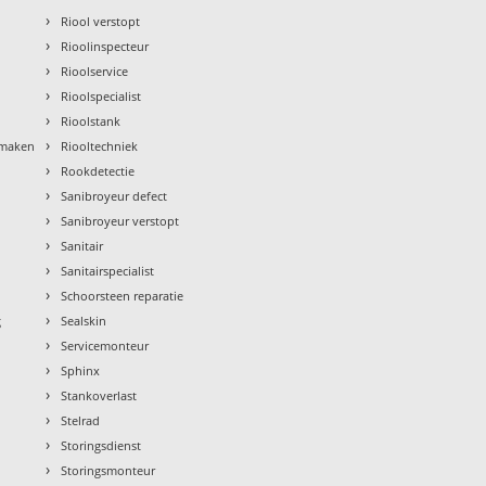
›
Riool verstopt
›
Rioolinspecteur
›
Rioolservice
›
Rioolspecialist
›
Rioolstank
›
nmaken
Riooltechniek
›
Rookdetectie
›
Sanibroyeur defect
›
Sanibroyeur verstopt
›
Sanitair
›
Sanitairspecialist
›
Schoorsteen reparatie
›
g
Sealskin
›
Servicemonteur
›
Sphinx
›
Stankoverlast
›
Stelrad
›
Storingsdienst
›
Storingsmonteur