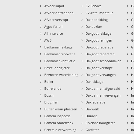
›
›
›
Afvoer kapot
CV Service
G
›
›
›
Afvoer ontstoppen
CV-ketel monteur
G
›
›
›
Afvoer verstopt
Dakbedekking
G
›
›
›
Agpo ferroli
Dakdekker
G
›
›
›
All-Inservice
Dakgoot lekkage
G
›
›
›
AWB
Dakgoot reinigen
G
›
›
›
Badkamer lekkage
Dakgoot reparatie
G
›
›
›
Badkamer renovatie
Dakgoot repareren
G
›
›
›
Badkamer ventilatie
Dakgoot schoonmaken
H
›
›
›
Beste loodgieter
Dakgoot verstopt
H
›
›
›
Bevroren waterleiding
Dakgoot vervangen
H
›
›
›
Boiler
Daklekkage
H
›
›
›
Borrelende
Dakpannen afgewaaid
H
›
›
›
Bosch
Dakpannen vervangen
I
›
›
›
Brugman
Dakreparatie
I
›
›
›
Buitenkraan plaatsen
Dakwerk
I
›
›
›
Camera inspectie
Duravit
I
›
›
›
Camera onderzoek
Erkende loodgieter
In
›
›
›
Centrale verwarming
Gasfitter
In