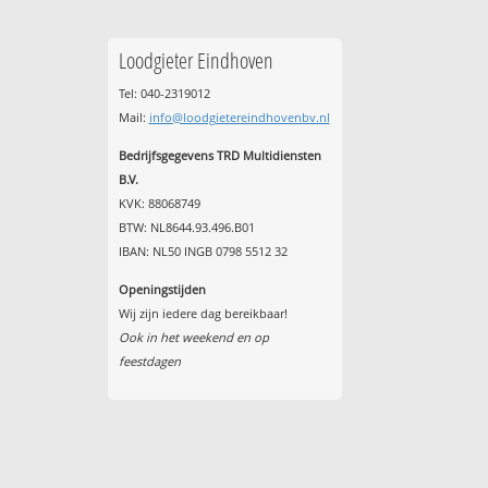
Loodgieter Eindhoven
Tel: 040-2319012
Mail:
info@loodgietereindhovenbv.nl
Bedrijfsgegevens TRD Multidiensten
B.V.
KVK: 88068749
BTW: NL8644.93.496.B01
IBAN: NL50 INGB 0798 5512 32
Openingstijden
Wij zijn iedere dag bereikbaar!
Ook in het weekend en op
feestdagen