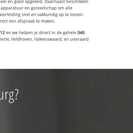
eel en goed opgeleid. Daarnaast beschikken
e apparatuur en gereedschap om alle
erleiding snel en vakkundig op te lossen.
rect een afspraak te maken.
012
en we helpen je direct in de gehele
040
Oerle, Veldhoven, Valkenswaard, en uiteraard
urg?