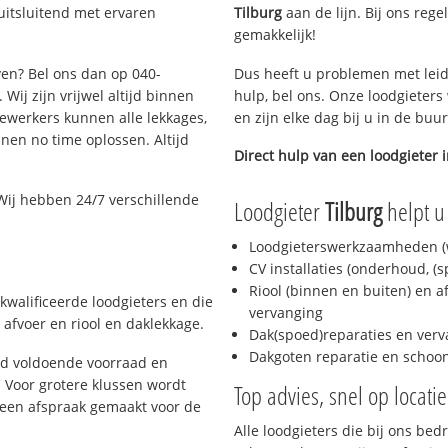
uitsluitend met ervaren
Tilburg
aan de lijn. Bij ons rege
gemakkelijk!
ven? Bel ons dan op 040-
Dus heeft u problemen met leid
Wij zijn vrijwel altijd binnen
hulp, bel ons. Onze loodgieters
ewerkers kunnen alle lekkages,
en zijn elke dag bij u in de buu
en no time oplossen. Altijd
Direct hulp van een loodgieter 
Wij hebben 24/7 verschillende
Loodgieter
Tilburg
helpt u
Loodgieterswerkzaamheden (w
CV installaties (onderhoud, (
Riool (binnen en buiten) en a
kwalificeerde loodgieters en die
vervanging
afvoer en riool en daklekkage.
Dak(spoed)reparaties en verv
Dakgoten reparatie en scho
jd voldoende voorraad en
 Voor grotere klussen wordt
Top advies, snel op locati
 een afspraak gemaakt voor de
Alle loodgieters die bij ons be