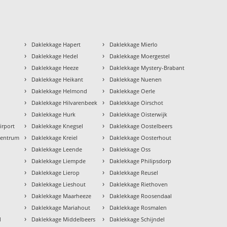
›
›
Daklekkage Hapert
Daklekkage Mierlo
›
›
Daklekkage Hedel
Daklekkage Moergestel
›
›
Daklekkage Heeze
Daklekkage Mystery-Brabant
›
›
Daklekkage Heikant
Daklekkage Nuenen
›
›
Daklekkage Helmond
Daklekkage Oerle
›
›
Daklekkage Hilvarenbeek
Daklekkage Oirschot
›
›
Daklekkage Hurk
Daklekkage Oisterwijk
›
›
irport
Daklekkage Knegsel
Daklekkage Oostelbeers
›
›
Centrum
Daklekkage Kreiel
Daklekkage Oosterhout
›
›
Daklekkage Leende
Daklekkage Oss
›
›
Daklekkage Liempde
Daklekkage Philipsdorp
›
›
Daklekkage Lierop
Daklekkage Reusel
›
›
Daklekkage Lieshout
Daklekkage Riethoven
›
›
Daklekkage Maarheeze
Daklekkage Roosendaal
›
›
Daklekkage Mariahout
Daklekkage Rosmalen
›
›
d
Daklekkage Middelbeers
Daklekkage Schijndel