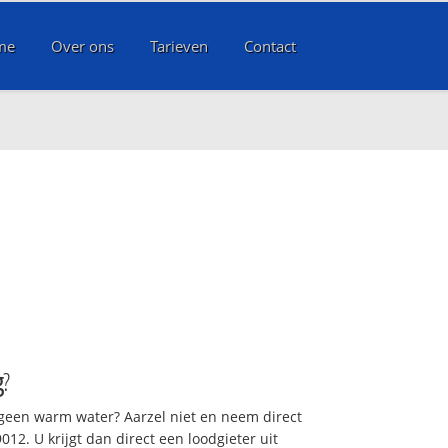
me
Over ons
Tarieven
Contact
g
?
 geen warm water? Aarzel niet en neem direct
12. U krijgt dan direct een loodgieter uit