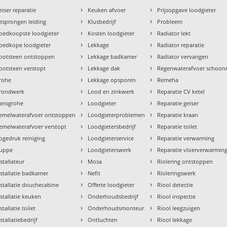
›
›
eiser reparatie
Keuken afvoer
Prijsopgave loodgieter
›
›
esprongen leiding
Klusbedrijf
Probleem
›
›
oedkoopste loodgieter
Kosten loodgieter
Radiator lekt
›
›
oedkope loodgieter
Lekkage
Radiator reparatie
›
›
ootsteen ontstoppen
Lekkage badkamer
Radiator vervangen
›
›
ootsteen verstopt
Lekkage dak
Regenwaterafvoer schoo
›
›
rohe
Lekkage opsporen
Remeha
›
›
rondwerk
Lood en zinkwerk
Reparatie CV ketel
›
›
ansgrohe
Loodgieter
Reparatie geiser
›
›
emelwaterafvoer ontstoppen
Loodgieterproblemen
Reparatie kraan
›
›
emelwaterafvoer verstopt
Loodgietersbedrijf
Reparatie toilet
›
›
ogedruk reiniging
Loodgieterservice
Reparatie verwarming
›
›
uppe
Loodgieterswerk
Reparatie vloerverwarmin
›
›
nstallateur
Mosa
Riolering ontstoppen
›
›
nstallatie badkamer
Nefit
Rioleringswerk
›
›
nstallatie douchecabine
Offerte loodgieter
Riool detectie
›
›
nstallatie keuken
Onderhoudsbedrijf
Riool inspectie
›
›
stallatie toilet
Onderhoudsmonteur
Riool leegzuigen
›
›
stallatiebedrijf
Ontluchten
Riool lekkage