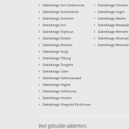
›
›
Daklekkage Sint-Oedenrode
Daklekkage Vlierden
›
›
Daklekkage Soerendonk
Daklekkage Vught
›
›
Daklekkage Someren
Daklekkage Waalre
›
›
Daklekkage Son
Daklekkage Waalwij
›
›
Daklekkage Stiphout
Daklekkage Wintelre
›
›
Daklekkage Straten
Daklekkage Woensel
›
›
Daklekkage Stratum
Daklekkage Woensel
›
Daklekkage Strijp
›
Daklekkage Tilburg
›
Daklekkage Tongelre
›
Daklekkage Uden
›
Daklekkage Valkenswaard
›
Daklekkage Veghel
›
Daklekkage Veldhoven
›
Daklekkage Vessem
›
Daklekkage Vliegveld Eindhoven
Veel gebruikte vaktermen: