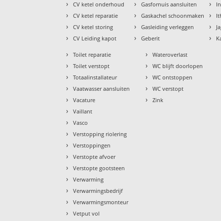
›
›
›
CV ketel onderhoud
Gasfornuis aansluiten
I
›
›
›
CV ketel reparatie
Gaskachel schoonmaken
I
›
›
›
CV ketel storing
Gasleiding verleggen
J
›
›
›
CV Leiding kapot
Geberit
K
›
›
Toilet reparatie
Wateroverlast
›
›
Toilet verstopt
WC blijft doorlopen
›
›
Totaalinstallateur
WC ontstoppen
›
›
Vaatwasser aansluiten
WC verstopt
›
›
Vacature
Zink
›
Vaillant
›
Vasco
›
Verstopping riolering
›
Verstoppingen
›
Verstopte afvoer
›
Verstopte gootsteen
›
Verwarming
›
Verwarmingsbedrijf
›
Verwarmingsmonteur
›
Vetput vol