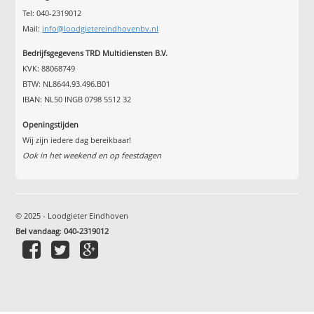
Tel: 040-2319012
Mail:
info@loodgietereindhovenbv.nl
Bedrijfsgegevens TRD Multidiensten B.V.
KVK: 88068749
BTW: NL8644.93.496.B01
IBAN: NL50 INGB 0798 5512 32
Openingstijden
Wij zijn iedere dag bereikbaar!
Ook in het weekend en op feestdagen
© 2025 - Loodgieter Eindhoven
Bel vandaag
:
040-2319012