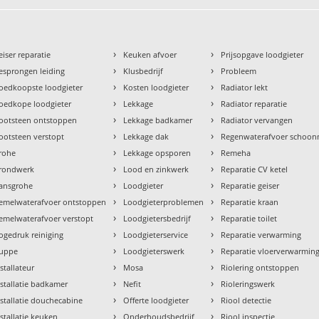
›
›
eiser reparatie
Keuken afvoer
Prijsopgave loodgieter
›
›
esprongen leiding
Klusbedrijf
Probleem
›
›
oedkoopste loodgieter
Kosten loodgieter
Radiator lekt
›
›
oedkope loodgieter
Lekkage
Radiator reparatie
›
›
ootsteen ontstoppen
Lekkage badkamer
Radiator vervangen
›
›
ootsteen verstopt
Lekkage dak
Regenwaterafvoer schoo
›
›
rohe
Lekkage opsporen
Remeha
›
›
rondwerk
Lood en zinkwerk
Reparatie CV ketel
›
›
ansgrohe
Loodgieter
Reparatie geiser
›
›
emelwaterafvoer ontstoppen
Loodgieterproblemen
Reparatie kraan
›
›
emelwaterafvoer verstopt
Loodgietersbedrijf
Reparatie toilet
›
›
ogedruk reiniging
Loodgieterservice
Reparatie verwarming
›
›
uppe
Loodgieterswerk
Reparatie vloerverwarmin
›
›
nstallateur
Mosa
Riolering ontstoppen
›
›
nstallatie badkamer
Nefit
Rioleringswerk
›
›
nstallatie douchecabine
Offerte loodgieter
Riool detectie
›
›
nstallatie keuken
Onderhoudsbedrijf
Riool inspectie