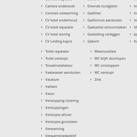
›
›
›
Camera onderzoek
Erkende loodgieter
In
›
›
›
Centrale verwarming
Gasfitter
In
›
›
›
CV ketel onderhoud
Gasfornuis aansluiten
I
›
›
›
CV ketel reparatie
Gaskachel schoonmaken
I
›
›
›
CV ketel storing
Gasleiding verleggen
J
›
›
›
CV Leiding kapot
Geberit
K
›
›
Toilet reparatie
Wateroverlast
›
›
Toilet verstopt
WC blijft doorlopen
›
›
Totaalinstallateur
WC ontstoppen
›
›
Vaatwasser aansluiten
WC verstopt
›
›
Vacature
Zink
›
Vaillant
›
Vasco
›
Verstopping riolering
›
Verstoppingen
›
Verstopte afvoer
›
Verstopte gootsteen
›
Verwarming
›
Verwarmingsbedrijf