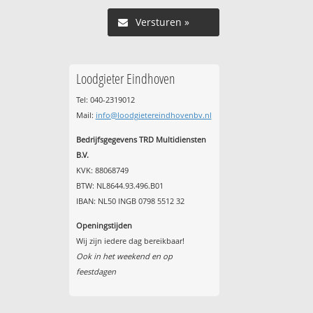
Versturen »
Loodgieter Eindhoven
Tel: 040-2319012
Mail:
info@loodgietereindhovenbv.nl
Bedrijfsgegevens TRD Multidiensten
B.V.
KVK: 88068749
BTW: NL8644.93.496.B01
IBAN: NL50 INGB 0798 5512 32
Openingstijden
Wij zijn iedere dag bereikbaar!
Ook in het weekend en op
feestdagen