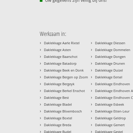
Uw gegevens zijn veilig bij ons!
Werkzaam in:
›
›
Daklekkage Aarle Rixtel
Daklekkage Diessen
›
›
Daklekkage Asten
Daklekkage Dommelen
›
›
Daklekkage Baarschot
Daklekkage Dongen
›
›
Daklekkage Batadorp
Daklekkage Drunen
›
›
Daklekkage Beek en Donk
Daklekkage Duizel
›
›
Daklekkage Bergen op Zoom
Daklekkage Eersel
›
›
Daklekkage Bergeyk
Daklekkage Eindhoven
›
›
Daklekkage Berkel Enschot
Daklekkage Eindhoven A
›
›
Daklekkage Best
Daklekkage Eindhoven 
›
›
Daklekkage Bladel
Daklekkage Esbeek
›
›
Daklekkage Blixembosch
Daklekkage Etten-Leur
›
›
Daklekkage Boxtel
Daklekkage Geldrop
›
›
Daklekkage Breda
Daklekkage Gemert
›
›
Daklekkage Budel
Daklekkage Gestel