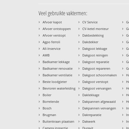
Veel gebruikte vaktermen:
›
›
›
Afvoer kapot
CV Service
G
›
›
›
Afvoer ontstoppen
CV-ketel monteur
G
›
›
›
Afvoer verstopt
Dakbedekking
G
›
›
›
Agpo ferroli
Dakdekker
G
›
›
›
All-Inservice
Dakgoot lekkage
G
›
›
›
AWB
Dakgoot reinigen
G
›
›
›
Badkamer lekkage
Dakgoot reparatie
G
›
›
›
Badkamer renovatie
Dakgoot repareren
G
›
›
›
Badkamer ventilatie
Dakgoot schoonmaken
H
›
›
›
Beste loodgieter
Dakgoot verstopt
H
›
›
›
Bevroren waterleiding
Dakgoot vervangen
H
›
›
›
Boiler
Daklekkage
H
›
›
›
Borrelende
Dakpannen afgewaaid
H
›
›
›
Bosch
Dakpannen vervangen
I
›
›
›
Brugman
Dakreparatie
I
›
›
›
Buitenkraan plaatsen
Dakwerk
I
›
›
›
Camera inspectie
Duravit
I