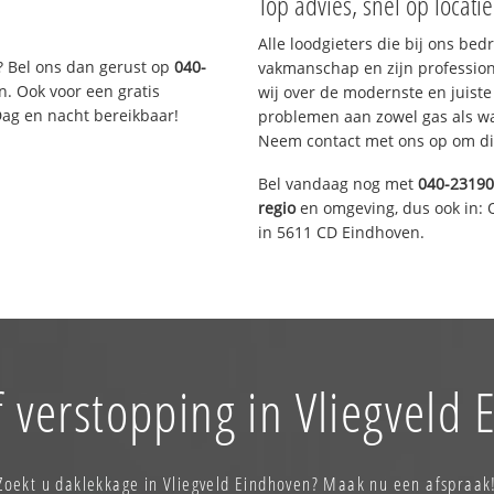
Top advies, snel op locati
Alle loodgieters die bij ons be
? Bel ons dan gerust op
040-
vakmanschap en zijn profession
n. Ook voor een gratis
wij over de modernste en juist
Dag en nacht bereikbaar!
problemen aan zowel gas als wat
Neem contact met ons op om di
Bel vandaag nog met
040-2319
regio
en omgeving, dus ook in: 
in 5611 CD Eindhoven.
 verstopping in Vliegveld
Zoekt u daklekkage in Vliegveld Eindhoven? Maak nu een afspraak