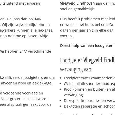
uitsluitend met ervaren
Vliegveld Eindhoven
aan de lijn.
snel en gemakkelijk!
ven? Bel ons dan op 040-
Dus heeft u problemen met leid
Wij zijn vrijwel altijd binnen
en wenst snel hulp, bel ons. On
ewerkers kunnen alle lekkages,
dagen per jaar en zijn elke dag 
en no time oplossen. Altijd
voeren.
Direct hulp van een loodgieter 
Wij hebben 24/7 verschillende
Loodgieter
Vliegveld Eind
vervanging van:
kwalificeerde loodgieters en die
Loodgieterswerkzaamheden (w
afvoer en riool en daklekkage.
CV installaties (onderhoud, (
Riool (binnen en buiten) en a
jd voldoende voorraad en
vervanging
 Voor grotere klussen wordt
Dak(spoed)reparaties en verv
 een afspraak gemaakt voor de
Dakgoten reparatie en scho