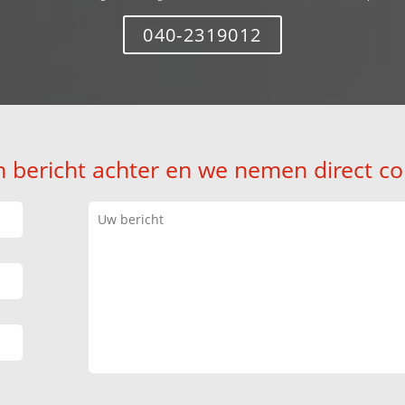
040-2319012
n bericht achter en we nemen direct co