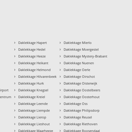
›
›
Daklekkage Hapert
Daklekkage Mierlo
›
›
Daklekkage Hedel
Daklekkage Moergestel
›
›
Daklekkage Heeze
Daklekkage Mystery-Brabant
›
›
Daklekkage Heikant
Daklekkage Nuenen
›
›
Daklekkage Helmond
Daklekkage Oerle
›
›
Daklekkage Hilvarenbeek
Daklekkage Oirschot
›
›
Daklekkage Hurk
Daklekkage Oisterwijk
›
›
irport
Daklekkage Knegsel
Daklekkage Oostelbeers
›
›
Centrum
Daklekkage Kreiel
Daklekkage Oosterhout
›
›
Daklekkage Leende
Daklekkage Oss
›
›
Daklekkage Liempde
Daklekkage Philipsdorp
›
›
Daklekkage Lierop
Daklekkage Reusel
›
›
Daklekkage Lieshout
Daklekkage Riethoven
›
›
Daklekkage Maarheeze
Daklekkage Roosendaal