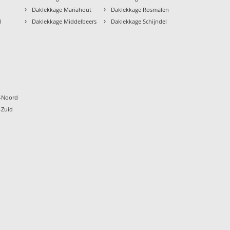
›
›
Daklekkage Mariahout
Daklekkage Rosmalen
›
›
d
Daklekkage Middelbeers
Daklekkage Schijndel
k
-Noord
-Zuid