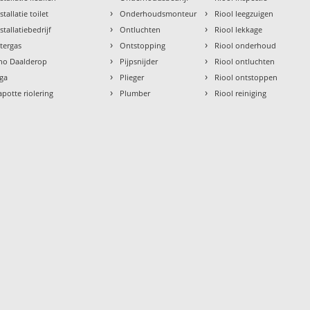
›
›
stallatie toilet
Onderhoudsmonteur
Riool leegzuigen
›
›
stallatiebedrijf
Ontluchten
Riool lekkage
›
›
ntergas
Ontstopping
Riool onderhoud
›
›
tho Daalderop
Pijpsnijder
Riool ontluchten
›
›
aga
Plieger
Riool ontstoppen
›
›
apotte riolering
Plumber
Riool reiniging