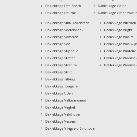
›
›
Daklekkage Den Bosch
Daklekkage Goirle
›
›
Daklekkage Deurne
Daklekkage Groenewou
›
›
Daklekkage Sint-Oedenrode
Daklekkage Vlierden
›
›
Daklekkage Soerendonk
Daklekkage Vught
›
›
Daklekkage Someren
Daklekkage Waalre
›
›
Daklekkage Son
Daklekkage Waalwij
›
›
Daklekkage Stiphout
Daklekkage Wintelre
›
›
Daklekkage Straten
Daklekkage Woensel
›
›
Daklekkage Stratum
Daklekkage Woensel
›
Daklekkage Strijp
›
Daklekkage Tilburg
›
Daklekkage Tongelre
›
Daklekkage Uden
›
Daklekkage Valkenswaard
›
Daklekkage Veghel
›
Daklekkage Veldhoven
›
Daklekkage Vessem
›
Daklekkage Vliegveld Eindhoven