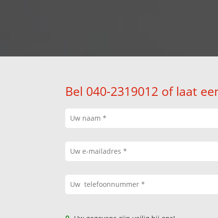
Bel 040-2319012 of laat ee