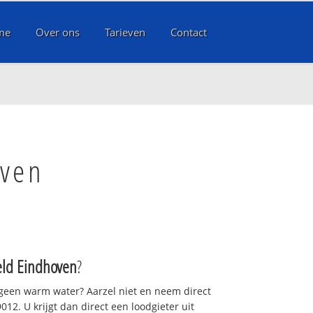
me
Over ons
Tarieven
Contact
oven
eld Eindhoven
?
 geen warm water? Aarzel niet en neem direct
12. U krijgt dan direct een loodgieter uit