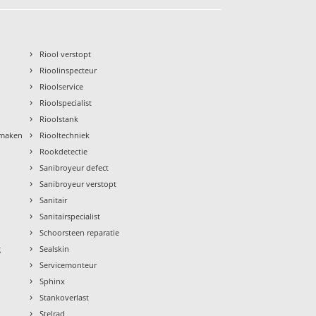
›
Riool verstopt
›
Rioolinspecteur
›
Rioolservice
›
Rioolspecialist
›
Rioolstank
›
nmaken
Riooltechniek
›
Rookdetectie
›
Sanibroyeur defect
›
Sanibroyeur verstopt
›
Sanitair
›
Sanitairspecialist
›
Schoorsteen reparatie
›
g
Sealskin
›
Servicemonteur
›
Sphinx
›
Stankoverlast
›
Stelrad