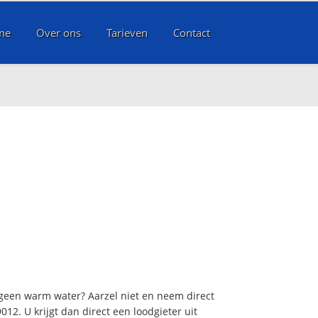
me
Over ons
Tarieven
Contact
 geen warm water? Aarzel niet en neem direct
12. U krijgt dan direct een loodgieter uit