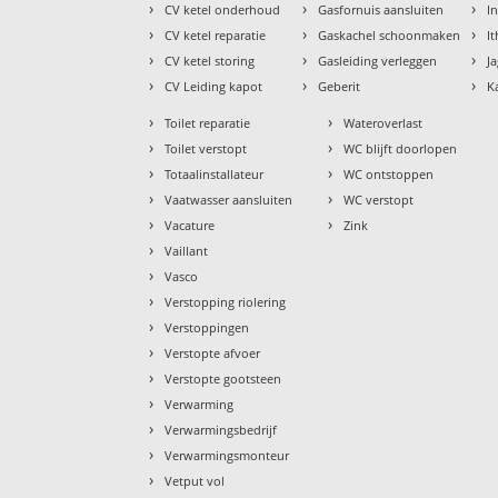
›
›
›
CV ketel onderhoud
Gasfornuis aansluiten
I
›
›
›
CV ketel reparatie
Gaskachel schoonmaken
I
›
›
›
CV ketel storing
Gasleiding verleggen
J
›
›
›
CV Leiding kapot
Geberit
K
›
›
Toilet reparatie
Wateroverlast
›
›
Toilet verstopt
WC blijft doorlopen
›
›
Totaalinstallateur
WC ontstoppen
›
›
Vaatwasser aansluiten
WC verstopt
›
›
Vacature
Zink
›
Vaillant
›
Vasco
›
Verstopping riolering
›
Verstoppingen
›
Verstopte afvoer
›
Verstopte gootsteen
›
Verwarming
›
Verwarmingsbedrijf
›
Verwarmingsmonteur
›
Vetput vol