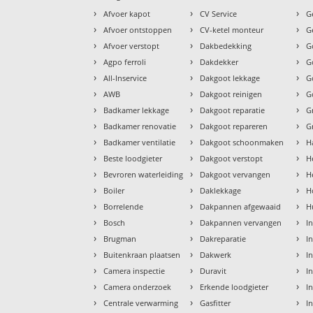
›
›
›
Afvoer kapot
CV Service
G
›
›
›
Afvoer ontstoppen
CV-ketel monteur
G
›
›
›
Afvoer verstopt
Dakbedekking
G
›
›
›
Agpo ferroli
Dakdekker
G
›
›
›
All-Inservice
Dakgoot lekkage
G
›
›
›
AWB
Dakgoot reinigen
G
›
›
›
Badkamer lekkage
Dakgoot reparatie
G
›
›
›
Badkamer renovatie
Dakgoot repareren
G
›
›
›
Badkamer ventilatie
Dakgoot schoonmaken
H
›
›
›
Beste loodgieter
Dakgoot verstopt
H
›
›
›
Bevroren waterleiding
Dakgoot vervangen
H
›
›
›
Boiler
Daklekkage
H
›
›
›
Borrelende
Dakpannen afgewaaid
H
›
›
›
Bosch
Dakpannen vervangen
I
›
›
›
Brugman
Dakreparatie
I
›
›
›
Buitenkraan plaatsen
Dakwerk
I
›
›
›
Camera inspectie
Duravit
I
›
›
›
Camera onderzoek
Erkende loodgieter
In
›
›
›
Centrale verwarming
Gasfitter
In