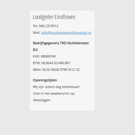
Loodgieter Eindhoven
Tel: 040-2319012
Mail:
info@loodgietereindhovenbv.nl
Bedrijfsgegevens TRD Multidiensten
B.V.
KVK: 88068749
BTW: NL8644.93.496.B01
IBAN: NL50 INGB 0798 5512 32
Openingstijden
Wij zijn iedere dag bereikbaar!
Ook in het weekend en op
feestdagen