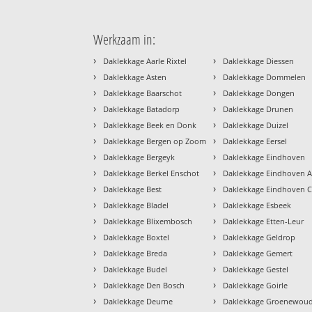
Werkzaam in:
›
›
Daklekkage Aarle Rixtel
Daklekkage Diessen
›
›
Daklekkage Asten
Daklekkage Dommelen
›
›
Daklekkage Baarschot
Daklekkage Dongen
›
›
Daklekkage Batadorp
Daklekkage Drunen
›
›
Daklekkage Beek en Donk
Daklekkage Duizel
›
›
Daklekkage Bergen op Zoom
Daklekkage Eersel
›
›
Daklekkage Bergeyk
Daklekkage Eindhoven
›
›
Daklekkage Berkel Enschot
Daklekkage Eindhoven A
›
›
Daklekkage Best
Daklekkage Eindhoven 
›
›
Daklekkage Bladel
Daklekkage Esbeek
›
›
Daklekkage Blixembosch
Daklekkage Etten-Leur
›
›
Daklekkage Boxtel
Daklekkage Geldrop
›
›
Daklekkage Breda
Daklekkage Gemert
›
›
Daklekkage Budel
Daklekkage Gestel
›
›
Daklekkage Den Bosch
Daklekkage Goirle
›
›
Daklekkage Deurne
Daklekkage Groenewou