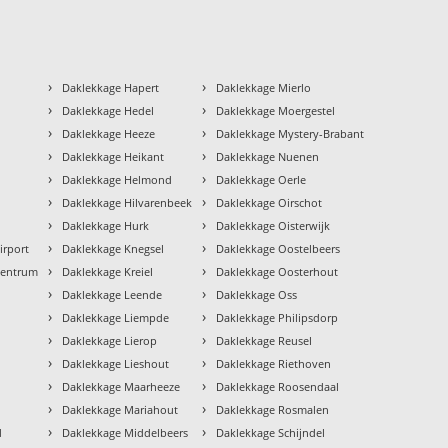
›
›
Daklekkage Hapert
Daklekkage Mierlo
›
›
Daklekkage Hedel
Daklekkage Moergestel
›
›
Daklekkage Heeze
Daklekkage Mystery-Brabant
›
›
Daklekkage Heikant
Daklekkage Nuenen
›
›
Daklekkage Helmond
Daklekkage Oerle
›
›
Daklekkage Hilvarenbeek
Daklekkage Oirschot
›
›
Daklekkage Hurk
Daklekkage Oisterwijk
›
›
irport
Daklekkage Knegsel
Daklekkage Oostelbeers
›
›
Centrum
Daklekkage Kreiel
Daklekkage Oosterhout
›
›
Daklekkage Leende
Daklekkage Oss
›
›
Daklekkage Liempde
Daklekkage Philipsdorp
›
›
Daklekkage Lierop
Daklekkage Reusel
›
›
Daklekkage Lieshout
Daklekkage Riethoven
›
›
Daklekkage Maarheeze
Daklekkage Roosendaal
›
›
Daklekkage Mariahout
Daklekkage Rosmalen
›
›
d
Daklekkage Middelbeers
Daklekkage Schijndel