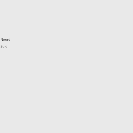
k
-Noord
-Zuid