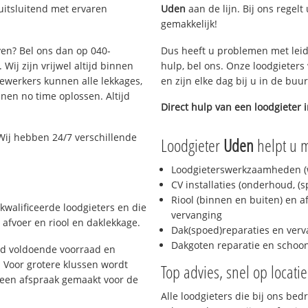
uitsluitend met ervaren
Uden
aan de lijn. Bij ons regelt
gemakkelijk!
ven? Bel ons dan op 040-
Dus heeft u problemen met leid
Wij zijn vrijwel altijd binnen
hulp, bel ons. Onze loodgieters
ewerkers kunnen alle lekkages,
en zijn elke dag bij u in de buu
en no time oplossen. Altijd
Direct hulp van een loodgieter 
Wij hebben 24/7 verschillende
Loodgieter
Uden
helpt u m
Loodgieterswerkzaamheden (w
CV installaties (onderhoud, (
Riool (binnen en buiten) en a
kwalificeerde loodgieters en die
vervanging
afvoer en riool en daklekkage.
Dak(spoed)reparaties en verv
Dakgoten reparatie en scho
jd voldoende voorraad en
 Voor grotere klussen wordt
Top advies, snel op locati
 een afspraak gemaakt voor de
Alle loodgieters die bij ons be