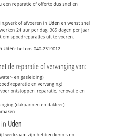
 u een reparatie of offerte dus snel en
ingwerk of afvoeren in
Uden
en wenst snel
 werken 24 uur per dag, 365 dagen per jaar
rt om spoedreparaties uit te voeren.
in
Uden
: bel ons 040-2319012
et de reparatie of vervanging van:
ater- en gasleiding)
spoed)reparatie en vervanging)
fvoer ontstoppen, reparatie, renovatie en
anging (dakpannen en dakleer)
onmaken
e in
Uden
drijf werkzaam zijn hebben kennis en