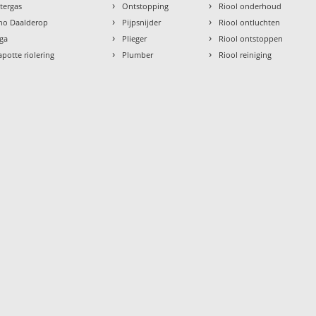
›
›
ntergas
Ontstopping
Riool onderhoud
›
›
tho Daalderop
Pijpsnijder
Riool ontluchten
›
›
aga
Plieger
Riool ontstoppen
›
›
apotte riolering
Plumber
Riool reiniging