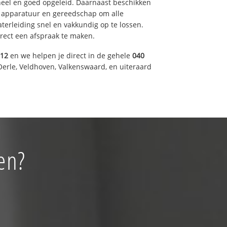
eel en goed opgeleid. Daarnaast beschikken
e apparatuur en gereedschap om alle
erleiding snel en vakkundig op te lossen.
rect een afspraak te maken.
012
en we helpen je direct in de gehele
040
Oerle, Veldhoven, Valkenswaard, en uiteraard
en?