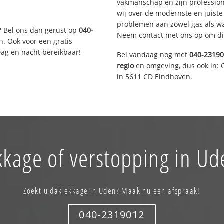
vakmanschap en zijn profession
wij over de modernste en juist
problemen aan zowel gas als wat
? Bel ons dan gerust op
040-
Neem contact met ons op om di
n. Ook voor een gratis
Dag en nacht bereikbaar!
Bel vandaag nog met
040-2319
regio
en omgeving, dus ook in: 
in 5611 CD Eindhoven.
kkage of verstopping in Ud
Zoekt u daklekkage in Uden? Maak nu een afspraak!
040-2319012