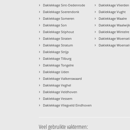
›
›
Daklekkage Sint-Oedenrode
Daklekkage Vlierden
›
›
Daklekkage Soerendonk
Daklekkage Vught
›
›
Daklekkage Someren
Daklekkage Waalre
›
›
Daklekkage Son
Daklekkage Waalwij
›
›
Daklekkage Stiphout
Daklekkage Wintelre
›
›
Daklekkage Straten
Daklekkage Woensel
›
›
Daklekkage Stratum
Daklekkage Woensel
›
Daklekkage Strijp
›
Daklekkage Tilburg
›
Daklekkage Tongelre
›
Daklekkage Uden
›
Daklekkage Valkenswaard
›
Daklekkage Veghel
›
Daklekkage Veldhoven
›
Daklekkage Vessem
›
Daklekkage Vliegveld Eindhoven
Veel gebruikte vaktermen: