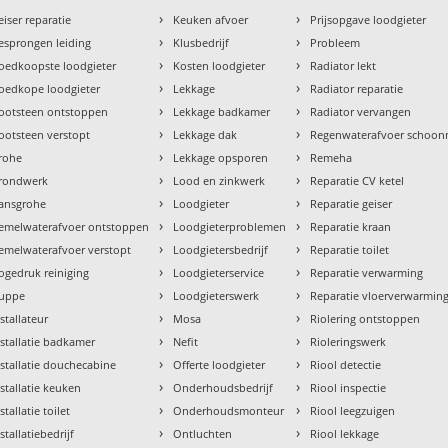
›
›
eiser reparatie
Keuken afvoer
Prijsopgave loodgieter
›
›
esprongen leiding
Klusbedrijf
Probleem
›
›
oedkoopste loodgieter
Kosten loodgieter
Radiator lekt
›
›
oedkope loodgieter
Lekkage
Radiator reparatie
›
›
ootsteen ontstoppen
Lekkage badkamer
Radiator vervangen
›
›
ootsteen verstopt
Lekkage dak
Regenwaterafvoer schoo
›
›
rohe
Lekkage opsporen
Remeha
›
›
rondwerk
Lood en zinkwerk
Reparatie CV ketel
›
›
ansgrohe
Loodgieter
Reparatie geiser
›
›
emelwaterafvoer ontstoppen
Loodgieterproblemen
Reparatie kraan
›
›
emelwaterafvoer verstopt
Loodgietersbedrijf
Reparatie toilet
›
›
ogedruk reiniging
Loodgieterservice
Reparatie verwarming
›
›
uppe
Loodgieterswerk
Reparatie vloerverwarmin
›
›
nstallateur
Mosa
Riolering ontstoppen
›
›
nstallatie badkamer
Nefit
Rioleringswerk
›
›
nstallatie douchecabine
Offerte loodgieter
Riool detectie
›
›
nstallatie keuken
Onderhoudsbedrijf
Riool inspectie
›
›
stallatie toilet
Onderhoudsmonteur
Riool leegzuigen
›
›
stallatiebedrijf
Ontluchten
Riool lekkage