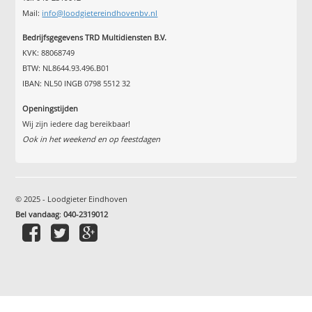
Mail:
info@loodgietereindhovenbv.nl
Bedrijfsgegevens TRD Multidiensten B.V.
KVK: 88068749
BTW: NL8644.93.496.B01
IBAN: NL50 INGB 0798 5512 32
Openingstijden
Wij zijn iedere dag bereikbaar!
Ook in het weekend en op feestdagen
© 2025 - Loodgieter Eindhoven
Bel vandaag
:
040-2319012