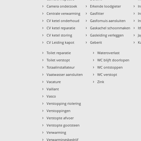
›
›
›
Camera onderzoek
Erkende loodgieter
In
›
›
›
Centrale verwarming
Gasfitter
In
›
›
›
CV ketel onderhoud
Gasfornuis aansluiten
I
›
›
›
CV ketel reparatie
Gaskachel schoonmaken
I
›
›
›
CV ketel storing
Gasleiding verleggen
J
›
›
›
CV Leiding kapot
Geberit
K
›
›
Toilet reparatie
Wateroverlast
›
›
Toilet verstopt
WC blijft doorlopen
›
›
Totaalinstallateur
WC ontstoppen
›
›
Vaatwasser aansluiten
WC verstopt
›
›
Vacature
Zink
›
Vaillant
›
Vasco
›
Verstopping riolering
›
Verstoppingen
›
Verstopte afvoer
›
Verstopte gootsteen
›
Verwarming
›
Verwarmingsbedrijf