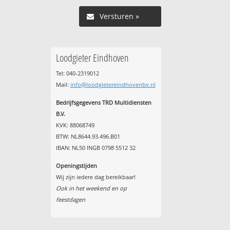
Versturen »
Loodgieter Eindhoven
Tel: 040-2319012
Mail:
info@loodgietereindhovenbv.nl
Bedrijfsgegevens TRD Multidiensten
B.V.
KVK: 88068749
BTW: NL8644.93.496.B01
IBAN: NL50 INGB 0798 5512 32
Openingstijden
Wij zijn iedere dag bereikbaar!
Ook in het weekend en op
feestdagen