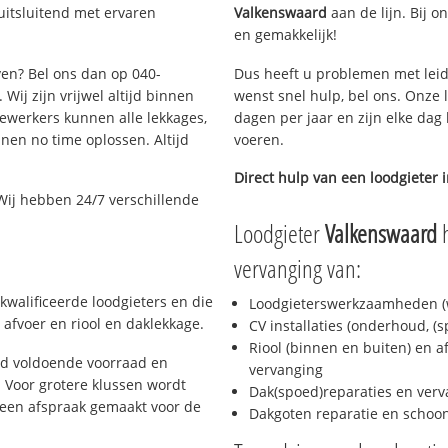
uitsluitend met ervaren
Valkenswaard
aan de lijn. Bij o
en gemakkelijk!
ven? Bel ons dan op 040-
Dus heeft u problemen met leid
Wij zijn vrijwel altijd binnen
wenst snel hulp, bel ons. Onze 
ewerkers kunnen alle lekkages,
dagen per jaar en zijn elke dag 
en no time oplossen. Altijd
voeren.
Direct hulp van een loodgieter 
Wij hebben 24/7 verschillende
Loodgieter
Valkenswaard
h
vervanging van:
kwalificeerde loodgieters en die
Loodgieterswerkzaamheden (w
afvoer en riool en daklekkage.
CV installaties (onderhoud, (
Riool (binnen en buiten) en a
jd voldoende voorraad en
vervanging
 Voor grotere klussen wordt
Dak(spoed)reparaties en verv
 een afspraak gemaakt voor de
Dakgoten reparatie en scho