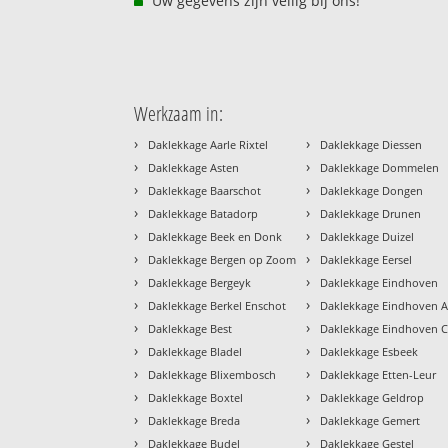
Uw gegevens zijn veilig bij ons!
Werkzaam in:
›
›
Daklekkage Aarle Rixtel
Daklekkage Diessen
›
›
Daklekkage Asten
Daklekkage Dommelen
›
›
Daklekkage Baarschot
Daklekkage Dongen
›
›
Daklekkage Batadorp
Daklekkage Drunen
›
›
Daklekkage Beek en Donk
Daklekkage Duizel
›
›
Daklekkage Bergen op Zoom
Daklekkage Eersel
›
›
Daklekkage Bergeyk
Daklekkage Eindhoven
›
›
Daklekkage Berkel Enschot
Daklekkage Eindhoven A
›
›
Daklekkage Best
Daklekkage Eindhoven 
›
›
Daklekkage Bladel
Daklekkage Esbeek
›
›
Daklekkage Blixembosch
Daklekkage Etten-Leur
›
›
Daklekkage Boxtel
Daklekkage Geldrop
›
›
Daklekkage Breda
Daklekkage Gemert
›
›
Daklekkage Budel
Daklekkage Gestel