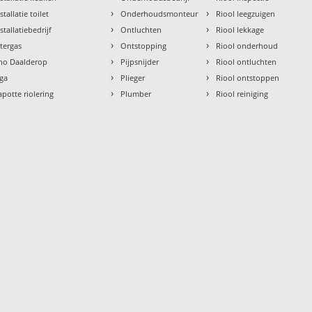
›
›
stallatie toilet
Onderhoudsmonteur
Riool leegzuigen
›
›
stallatiebedrijf
Ontluchten
Riool lekkage
›
›
ntergas
Ontstopping
Riool onderhoud
›
›
tho Daalderop
Pijpsnijder
Riool ontluchten
›
›
aga
Plieger
Riool ontstoppen
›
›
apotte riolering
Plumber
Riool reiniging