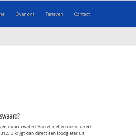
me
Over ons
Tarieven
Contact
d
nswaard
?
 geen warm water? Aarzel niet en neem direct
12. U krijgt dan direct een loodgieter uit