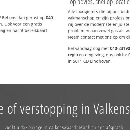
Top advies, snel op locati
Alle loodgieters die bij ons be
? Bel ons dan gerust op
040-
vakmanschap en zijn profession
n. Ook voor een gratis
wij over de modernste en juist
Dag en nacht bereikbaar!
problemen aan zowel gas als wat
Neem contact met ons op om di
Bel vandaag nog met
040-2319
regio
en omgeving, dus ook in: 
in 5611 CD Eindhoven.
e of verstopping in Valken
Zoekt u daklekkage in Valkenswaard? Maak nu een afspraak!