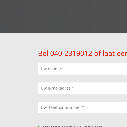
Bel 040-2319012 of laat ee