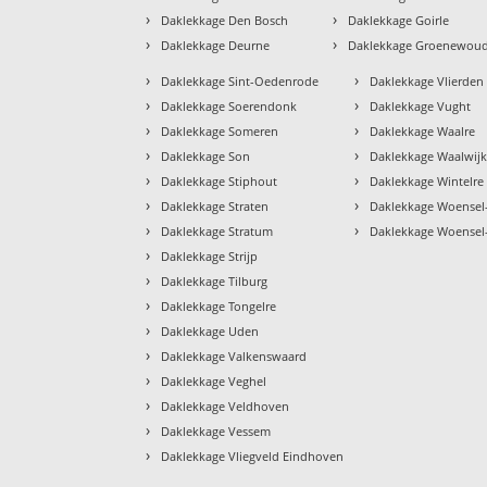
›
›
Daklekkage Den Bosch
Daklekkage Goirle
›
›
Daklekkage Deurne
Daklekkage Groenewou
›
›
Daklekkage Sint-Oedenrode
Daklekkage Vlierden
›
›
Daklekkage Soerendonk
Daklekkage Vught
›
›
Daklekkage Someren
Daklekkage Waalre
›
›
Daklekkage Son
Daklekkage Waalwij
›
›
Daklekkage Stiphout
Daklekkage Wintelre
›
›
Daklekkage Straten
Daklekkage Woensel
›
›
Daklekkage Stratum
Daklekkage Woensel
›
Daklekkage Strijp
›
Daklekkage Tilburg
›
Daklekkage Tongelre
›
Daklekkage Uden
›
Daklekkage Valkenswaard
›
Daklekkage Veghel
›
Daklekkage Veldhoven
›
Daklekkage Vessem
›
Daklekkage Vliegveld Eindhoven