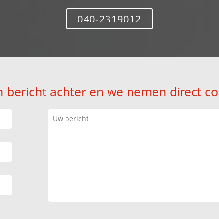
040-2319012
n bericht achter en we nemen direct co