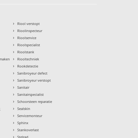
›
Riool verstopt
›
Rioolinspecteur
›
Rioolservice
›
Rioolspecialist
›
Rioolstank
›
nmaken
Riooltechniek
›
Rookdetectie
›
Sanibroyeur defect
›
Sanibroyeur verstopt
›
Sanitair
›
Sanitairspecialist
›
Schoorsteen reparatie
›
g
Sealskin
›
Servicemonteur
›
Sphinx
›
Stankoverlast
›
Stelrad