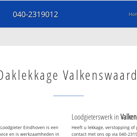
040-2319012
Ho
Daklekkage Valkenswaar
Loodgieterswerk in
Valke
Loodgieter Eindhoven is een
Heeft u lekkage, verstopping of
rvice en is werkzaamheden in
contact met ons op via 040-23190