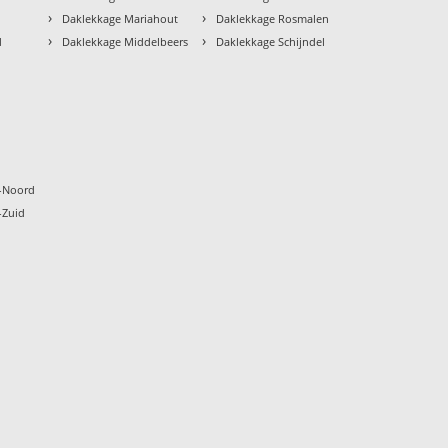
›
›
Daklekkage Mariahout
Daklekkage Rosmalen
›
›
d
Daklekkage Middelbeers
Daklekkage Schijndel
k
-Noord
-Zuid