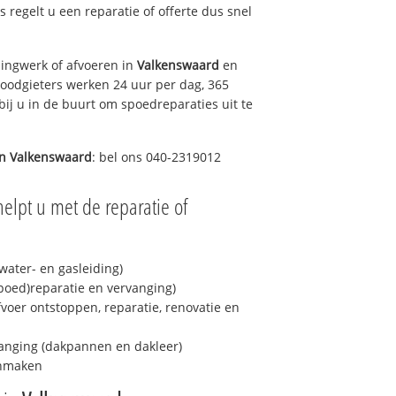
ns regelt u een reparatie of offerte dus snel
ingwerk of afvoeren in
Valkenswaard
en
loodgieters werken 24 uur per dag, 365
bij u in de buurt om spoedreparaties uit te
in
Valkenswaard
: bel ons 040-2319012
elpt u met de reparatie of
ater- en gasleiding)
spoed)reparatie en vervanging)
fvoer ontstoppen, reparatie, renovatie en
anging (dakpannen en dakleer)
onmaken