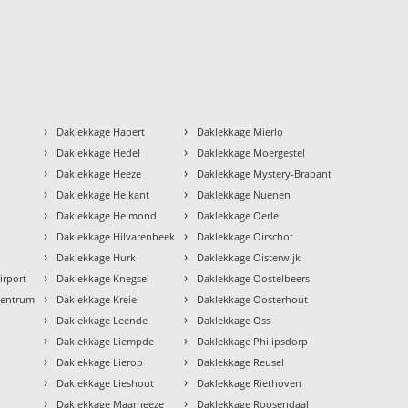
›
›
Daklekkage Hapert
Daklekkage Mierlo
›
›
Daklekkage Hedel
Daklekkage Moergestel
›
›
Daklekkage Heeze
Daklekkage Mystery-Brabant
›
›
Daklekkage Heikant
Daklekkage Nuenen
›
›
Daklekkage Helmond
Daklekkage Oerle
›
›
Daklekkage Hilvarenbeek
Daklekkage Oirschot
›
›
Daklekkage Hurk
Daklekkage Oisterwijk
›
›
irport
Daklekkage Knegsel
Daklekkage Oostelbeers
›
›
Centrum
Daklekkage Kreiel
Daklekkage Oosterhout
›
›
Daklekkage Leende
Daklekkage Oss
›
›
Daklekkage Liempde
Daklekkage Philipsdorp
›
›
Daklekkage Lierop
Daklekkage Reusel
›
›
Daklekkage Lieshout
Daklekkage Riethoven
›
›
Daklekkage Maarheeze
Daklekkage Roosendaal