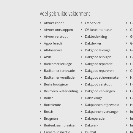
Veel gebruikte vaktermen:
›
›
›
Afvoer kapot
CV Service
G
›
›
›
Afvoer ontstoppen
CV-ketel monteur
G
›
›
›
Afvoer verstopt
Dakbedekking
G
›
›
›
Agpo ferroli
Dakdekker
G
›
›
›
All-Inservice
Dakgoot lekkage
G
›
›
›
AWB
Dakgoot reinigen
G
›
›
›
Badkamer lekkage
Dakgoot reparatie
G
›
›
›
Badkamer renovatie
Dakgoot repareren
G
›
›
›
Badkamer ventilatie
Dakgoot schoonmaken
H
›
›
›
Beste loodgieter
Dakgoot verstopt
H
›
›
›
Bevroren waterleiding
Dakgoot vervangen
H
›
›
›
Boiler
Daklekkage
H
›
›
›
Borrelende
Dakpannen afgewaaid
H
›
›
›
Bosch
Dakpannen vervangen
I
›
›
›
Brugman
Dakreparatie
I
›
›
›
Buitenkraan plaatsen
Dakwerk
I
›
›
›
Camera inspectie
Duravit
I