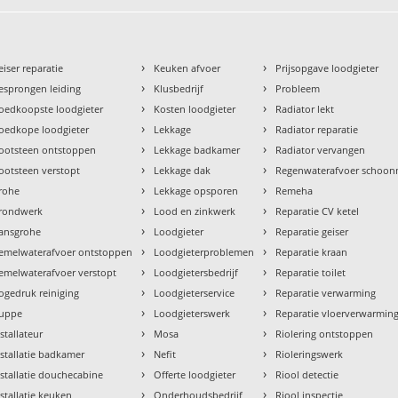
›
›
eiser reparatie
Keuken afvoer
Prijsopgave loodgieter
›
›
esprongen leiding
Klusbedrijf
Probleem
›
›
oedkoopste loodgieter
Kosten loodgieter
Radiator lekt
›
›
oedkope loodgieter
Lekkage
Radiator reparatie
›
›
ootsteen ontstoppen
Lekkage badkamer
Radiator vervangen
›
›
ootsteen verstopt
Lekkage dak
Regenwaterafvoer schoo
›
›
rohe
Lekkage opsporen
Remeha
›
›
rondwerk
Lood en zinkwerk
Reparatie CV ketel
›
›
ansgrohe
Loodgieter
Reparatie geiser
›
›
emelwaterafvoer ontstoppen
Loodgieterproblemen
Reparatie kraan
›
›
emelwaterafvoer verstopt
Loodgietersbedrijf
Reparatie toilet
›
›
ogedruk reiniging
Loodgieterservice
Reparatie verwarming
›
›
uppe
Loodgieterswerk
Reparatie vloerverwarmin
›
›
nstallateur
Mosa
Riolering ontstoppen
›
›
nstallatie badkamer
Nefit
Rioleringswerk
›
›
nstallatie douchecabine
Offerte loodgieter
Riool detectie
›
›
nstallatie keuken
Onderhoudsbedrijf
Riool inspectie