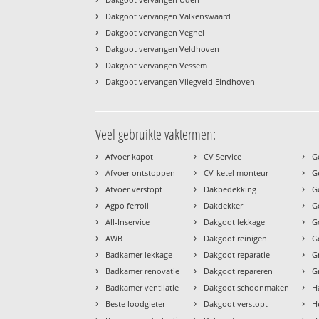
›
Dakgoot vervangen Valkenswaard
›
Dakgoot vervangen Veghel
›
Dakgoot vervangen Veldhoven
›
Dakgoot vervangen Vessem
›
Dakgoot vervangen Vliegveld Eindhoven
Veel gebruikte vaktermen:
›
›
›
Afvoer kapot
CV Service
G
›
›
›
Afvoer ontstoppen
CV-ketel monteur
G
›
›
›
Afvoer verstopt
Dakbedekking
G
›
›
›
Agpo ferroli
Dakdekker
G
›
›
›
All-Inservice
Dakgoot lekkage
G
›
›
›
AWB
Dakgoot reinigen
G
›
›
›
Badkamer lekkage
Dakgoot reparatie
G
›
›
›
Badkamer renovatie
Dakgoot repareren
G
›
›
›
Badkamer ventilatie
Dakgoot schoonmaken
H
›
›
›
Beste loodgieter
Dakgoot verstopt
H