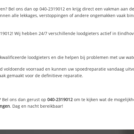
en? Bel ons dan op 040-2319012 en krijg direct een vakman aan de li
nen alle lekkages, verstoppingen of andere ongemakken vaak binne
19012! Wij hebben 24/7 verschillende loodgieters actief in Eindh
walificeerde loodgieters en die helpen bij problemen met uw water
d voldoende voorraad en kunnen uw spoedreparatie vandaag uitvoe
ak gemaakt voor de definitieve reparatie.
? Bel ons dan gerust op
040-2319012
om te kijken wat de mogelijkh
angen
. Dag en nacht bereikbaar!