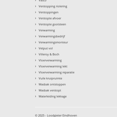
Vasco
›
Verstopping riolering
›
Verstoppingen
›
Verstopte afvoer
›
Verstopte gootsteen
›
Verwarming
›
Verwarmingsbedrijf
›
Verwarmingsmonteur
›
Vetput vol
›
Villeroy & Boch
›
Vloerverwarming
›
Vloerverwarming lekt
›
Vloerverwarming reparatie
›
Vuile kruipruimte
›
Wasbak ontstoppen
›
Wasbak verstopt
›
Waterleiding lekkage
© 2025 - Loodgieter Eindhoven