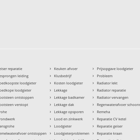
›
›
eiser reparatie
Keuken afvoer
Prijsopgave loodgieter
›
›
esprongen leiding
Klusbedrijf
Probleem
›
›
oedkoopste loodgieter
Kosten loodgieter
Radiator lekt
›
›
oedkope loodgieter
Lekkage
Radiator reparatie
›
›
ootsteen ontstoppen
Lekkage badkamer
Radiator vervangen
›
›
ootsteen verstopt
Lekkage dak
Regenwaterafvoer schoo
›
›
rohe
Lekkage opsporen
Remeha
›
›
rondwerk
Lood en zinkwerk
Reparatie CV ketel
›
›
ansgrohe
Loodgieter
Reparatie geiser
›
›
emelwaterafvoer ontstoppen
Loodgieterproblemen
Reparatie kraan