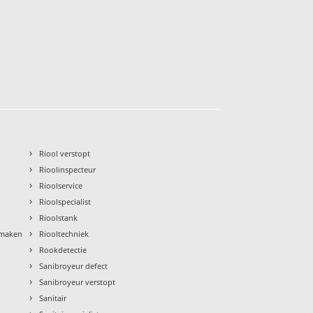
›
Riool verstopt
›
Rioolinspecteur
›
Rioolservice
›
Rioolspecialist
›
Rioolstank
›
nmaken
Riooltechniek
›
Rookdetectie
›
Sanibroyeur defect
›
Sanibroyeur verstopt
›
Sanitair