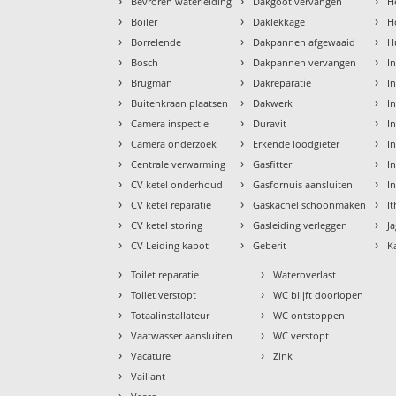
›
›
›
Bevroren waterleiding
Dakgoot vervangen
H
›
›
›
Boiler
Daklekkage
H
›
›
›
Borrelende
Dakpannen afgewaaid
H
›
›
›
Bosch
Dakpannen vervangen
I
›
›
›
Brugman
Dakreparatie
I
›
›
›
Buitenkraan plaatsen
Dakwerk
I
›
›
›
Camera inspectie
Duravit
I
›
›
›
Camera onderzoek
Erkende loodgieter
In
›
›
›
Centrale verwarming
Gasfitter
In
›
›
›
CV ketel onderhoud
Gasfornuis aansluiten
I
›
›
›
CV ketel reparatie
Gaskachel schoonmaken
I
›
›
›
CV ketel storing
Gasleiding verleggen
J
›
›
›
CV Leiding kapot
Geberit
K
›
›
Toilet reparatie
Wateroverlast
›
›
Toilet verstopt
WC blijft doorlopen
›
›
Totaalinstallateur
WC ontstoppen
›
›
Vaatwasser aansluiten
WC verstopt
›
›
Vacature
Zink
›
Vaillant
›