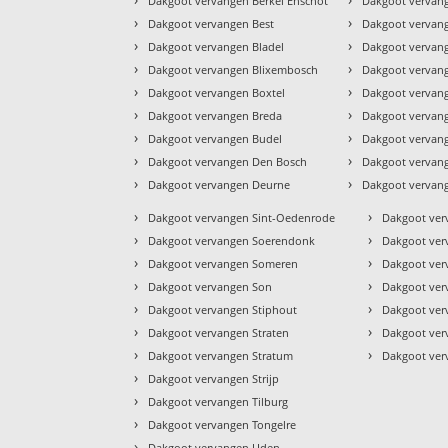
Dakgoot vervangen Berkel Enschot
Dakgoot vervang
›
›
Dakgoot vervangen Best
Dakgoot vervan
›
›
Dakgoot vervangen Bladel
Dakgoot vervan
›
›
Dakgoot vervangen Blixembosch
Dakgoot vervang
›
›
Dakgoot vervangen Boxtel
Dakgoot vervan
›
›
Dakgoot vervangen Breda
Dakgoot vervan
›
›
Dakgoot vervangen Budel
Dakgoot vervang
›
›
Dakgoot vervangen Den Bosch
Dakgoot vervang
›
›
Dakgoot vervangen Deurne
Dakgoot verva
›
›
Dakgoot vervangen Sint-Oedenrode
Dakgoot ver
›
›
Dakgoot vervangen Soerendonk
Dakgoot ver
›
›
Dakgoot vervangen Someren
Dakgoot ver
›
›
Dakgoot vervangen Son
Dakgoot ver
›
›
Dakgoot vervangen Stiphout
Dakgoot ver
›
›
Dakgoot vervangen Straten
Dakgoot ve
›
›
Dakgoot vervangen Stratum
Dakgoot ver
›
Dakgoot vervangen Strijp
›
Dakgoot vervangen Tilburg
›
Dakgoot vervangen Tongelre
›
Dakgoot vervangen Uden