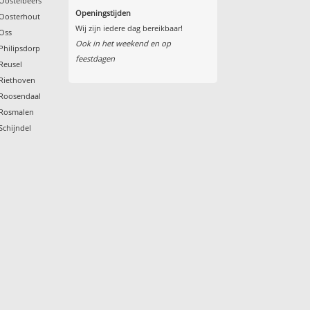
Oostelbeers
Openingstijden
Oosterhout
Wij zijn iedere dag bereikbaar!
Oss
Ook in het weekend en op
Philipsdorp
feestdagen
Reusel
Riethoven
 Roosendaal
 Rosmalen
Schijndel