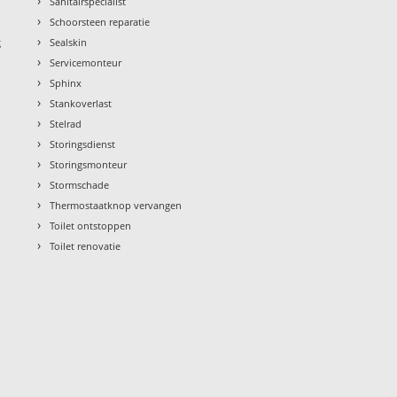
›
Sanitairspecialist
›
Schoorsteen reparatie
›
g
Sealskin
›
Servicemonteur
›
Sphinx
›
Stankoverlast
›
Stelrad
›
Storingsdienst
›
Storingsmonteur
›
Stormschade
›
Thermostaatknop vervangen
›
Toilet ontstoppen
›
Toilet renovatie