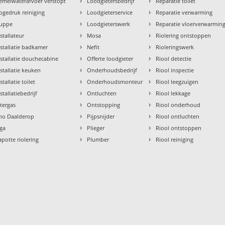
›
›
emelwaterafvoer verstopt
Loodgietersbedrijf
Reparatie toilet
›
›
ogedruk reiniging
Loodgieterservice
Reparatie verwarming
›
›
uppe
Loodgieterswerk
Reparatie vloerverwarmin
›
›
nstallateur
Mosa
Riolering ontstoppen
›
›
nstallatie badkamer
Nefit
Rioleringswerk
›
›
nstallatie douchecabine
Offerte loodgieter
Riool detectie
›
›
nstallatie keuken
Onderhoudsbedrijf
Riool inspectie
›
›
stallatie toilet
Onderhoudsmonteur
Riool leegzuigen
›
›
stallatiebedrijf
Ontluchten
Riool lekkage
›
›
ntergas
Ontstopping
Riool onderhoud
›
›
tho Daalderop
Pijpsnijder
Riool ontluchten
›
›
aga
Plieger
Riool ontstoppen
›
›
apotte riolering
Plumber
Riool reiniging