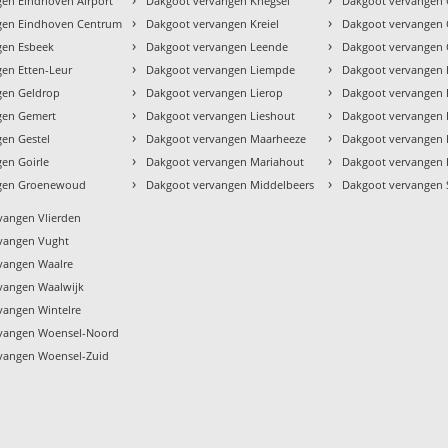
en Eindhoven Airport
Dakgoot vervangen Knegsel
Dakgoot vervangen 
›
›
gen Eindhoven Centrum
Dakgoot vervangen Kreiel
Dakgoot vervangen 
›
›
gen Esbeek
Dakgoot vervangen Leende
Dakgoot vervangen 
›
›
en Etten-Leur
Dakgoot vervangen Liempde
Dakgoot vervangen 
›
›
gen Geldrop
Dakgoot vervangen Lierop
Dakgoot vervangen 
›
›
gen Gemert
Dakgoot vervangen Lieshout
Dakgoot vervangen 
›
›
en Gestel
Dakgoot vervangen Maarheeze
Dakgoot vervangen
›
›
en Goirle
Dakgoot vervangen Mariahout
Dakgoot vervangen
›
›
ngen Groenewoud
Dakgoot vervangen Middelbeers
Dakgoot vervangen 
vangen Vlierden
vangen Vught
vangen Waalre
vangen Waalwijk
vangen Wintelre
rvangen Woensel-Noord
vangen Woensel-Zuid