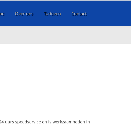
me
Over ons
Tarieven
Contact
 24 uurs spoedservice en is werkzaamheden in