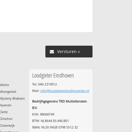
Versturen »
Loodgieter Eindhoven
Tel: 040-2319012
Mierlo
Mail:
info@loodgietereindhovenbv.nl
Moergestel
Mystery-Brabant
Bedrijfsgegevens TRD Multidiensten
 Nuenen
B.V.
Oerle
KVK: 88068749
Oirschot
BTW: NL8644.93.496.B01
Oisterwijk
IBAN: NL50 INGB 0798 5512 32