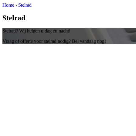
Home
›
Stelrad
Stelrad
Stelrad? Wij helpen u dag en nacht!
Vraag of offerte voor stelrad nodig? Bel vandaag nog!