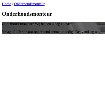
Home
›
Onderhoudsmonteur
Onderhoudsmonteur
Onderhoudsmonteur? Wij helpen u dag en nacht!
Vraag of offerte voor onderhoudsmonteur nodig? Bel vandaag nog!