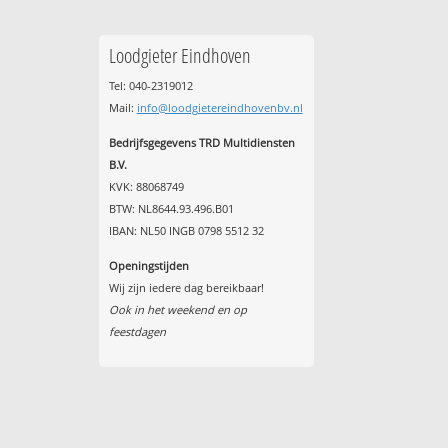
Loodgieter Eindhoven
Tel: 040-2319012
Mail:
info@loodgietereindhovenbv.nl
Bedrijfsgegevens TRD Multidiensten
B.V.
KVK: 88068749
BTW: NL8644.93.496.B01
IBAN: NL50 INGB 0798 5512 32
Openingstijden
Wij zijn iedere dag bereikbaar!
Ook in het weekend en op
feestdagen