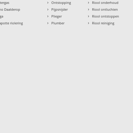
›
›
ntergas
Ontstopping
Riool onderhoud
›
›
tho Daalderop
Pijpsnijder
Riool ontluchten
›
›
aga
Plieger
Riool ontstoppen
›
›
apotte riolering
Plumber
Riool reiniging