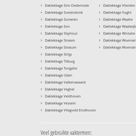
›
›
Daklekkage Sint-Oedenrode
Daklekkage Vlierden
›
›
Daklekkage Soerendonk
Daklekkage Vught
›
›
Daklekkage Someren
Daklekkage Waalre
›
›
Daklekkage Son
Daklekkage Waalwij
›
›
Daklekkage Stiphout
Daklekkage Wintelre
›
›
Daklekkage Straten
Daklekkage Woensel
›
›
Daklekkage Stratum
Daklekkage Woensel
›
Daklekkage Strijp
›
Daklekkage Tilburg
›
Daklekkage Tongelre
›
Daklekkage Uden
›
Daklekkage Valkenswaard
›
Daklekkage Veghel
›
Daklekkage Veldhoven
›
Daklekkage Vessem
›
Daklekkage Vliegveld Eindhoven
Veel gebruikte vaktermen: