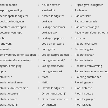
›
›
eiser reparatie
Keuken afvoer
Prijsopgave loodgieter
›
›
esprongen leiding
Klusbedrijf
Probleem
›
›
oedkoopste loodgieter
Kosten loodgieter
Radiator lekt
›
›
oedkope loodgieter
Lekkage
Radiator reparatie
›
›
ootsteen ontstoppen
Lekkage badkamer
Radiator vervangen
›
›
ootsteen verstopt
Lekkage dak
Regenwaterafvoer schoo
›
›
rohe
Lekkage opsporen
Remeha
›
›
rondwerk
Lood en zinkwerk
Reparatie CV ketel
›
›
ansgrohe
Loodgieter
Reparatie geiser
›
›
emelwaterafvoer ontstoppen
Loodgieterproblemen
Reparatie kraan
›
›
emelwaterafvoer verstopt
Loodgietersbedrijf
Reparatie toilet
›
›
ogedruk reiniging
Loodgieterservice
Reparatie verwarming
›
›
uppe
Loodgieterswerk
Reparatie vloerverwarmin
›
›
nstallateur
Mosa
Riolering ontstoppen
›
›
nstallatie badkamer
Nefit
Rioleringswerk
›
›
nstallatie douchecabine
Offerte loodgieter
Riool detectie
›
›
nstallatie keuken
Onderhoudsbedrijf
Riool inspectie
›
›
stallatie toilet
Onderhoudsmonteur
Riool leegzuigen
›
›
stallatiebedrijf
Ontluchten
Riool lekkage