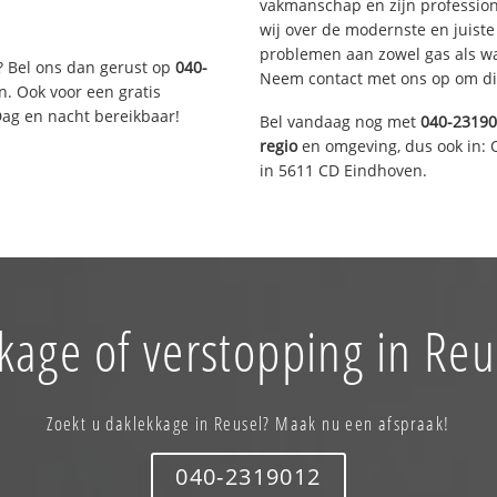
vakmanschap en zijn profession
wij over de modernste en juist
problemen aan zowel gas als wat
? Bel ons dan gerust op
040-
Neem contact met ons op om di
n. Ook voor een gratis
Dag en nacht bereikbaar!
Bel vandaag nog met
040-2319
regio
en omgeving, dus ook in: 
in 5611 CD Eindhoven.
kage of verstopping in Reu
Zoekt u daklekkage in Reusel? Maak nu een afspraak!
040-2319012