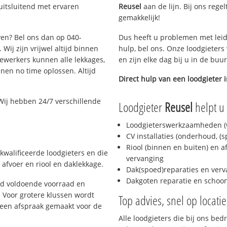
uitsluitend met ervaren
Reusel
aan de lijn. Bij ons regel
gemakkelijk!
ven? Bel ons dan op 040-
Dus heeft u problemen met leid
Wij zijn vrijwel altijd binnen
hulp, bel ons. Onze loodgieters
ewerkers kunnen alle lekkages,
en zijn elke dag bij u in de buu
en no time oplossen. Altijd
Direct hulp van een loodgieter 
Wij hebben 24/7 verschillende
Loodgieter
Reusel
helpt u 
Loodgieterswerkzaamheden (w
CV installaties (onderhoud, (
Riool (binnen en buiten) en a
kwalificeerde loodgieters en die
vervanging
afvoer en riool en daklekkage.
Dak(spoed)reparaties en verv
Dakgoten reparatie en scho
jd voldoende voorraad en
 Voor grotere klussen wordt
Top advies, snel op locati
 een afspraak gemaakt voor de
Alle loodgieters die bij ons be