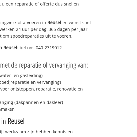
t u een reparatie of offerte dus snel en
ingwerk of afvoeren in
Reusel
en wenst snel
 werken 24 uur per dag, 365 dagen per jaar
rt om spoedreparaties uit te voeren.
in
Reusel
: bel ons 040-2319012
met de reparatie of vervanging van:
ater- en gasleiding)
spoed)reparatie en vervanging)
fvoer ontstoppen, reparatie, renovatie en
anging (dakpannen en dakleer)
onmaken
e in
Reusel
drijf werkzaam zijn hebben kennis en