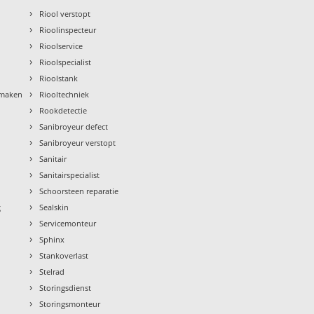
›
Riool verstopt
›
Rioolinspecteur
›
Rioolservice
›
Rioolspecialist
›
Rioolstank
›
nmaken
Riooltechniek
›
Rookdetectie
›
Sanibroyeur defect
›
Sanibroyeur verstopt
›
Sanitair
›
Sanitairspecialist
›
Schoorsteen reparatie
›
g
Sealskin
›
Servicemonteur
›
Sphinx
›
Stankoverlast
›
Stelrad
›
Storingsdienst
›
Storingsmonteur