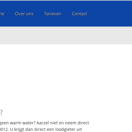
me
Over ons
Tarieven
Contact
l
?
 geen warm water? Aarzel niet en neem direct
12. U krijgt dan direct een loodgieter uit