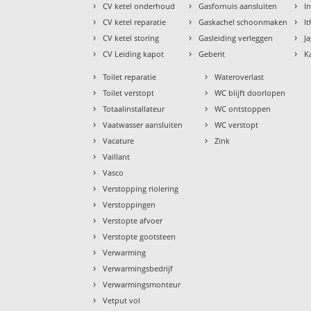
›
›
›
CV ketel onderhoud
Gasfornuis aansluiten
I
›
›
›
CV ketel reparatie
Gaskachel schoonmaken
I
›
›
›
CV ketel storing
Gasleiding verleggen
J
›
›
›
CV Leiding kapot
Geberit
K
›
›
Toilet reparatie
Wateroverlast
›
›
Toilet verstopt
WC blijft doorlopen
›
›
Totaalinstallateur
WC ontstoppen
›
›
Vaatwasser aansluiten
WC verstopt
›
›
Vacature
Zink
›
Vaillant
›
Vasco
›
Verstopping riolering
›
Verstoppingen
›
Verstopte afvoer
›
Verstopte gootsteen
›
Verwarming
›
Verwarmingsbedrijf
›
Verwarmingsmonteur
›
Vetput vol