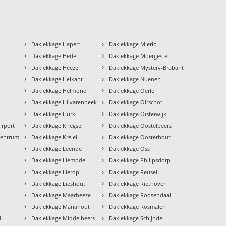
›
›
Daklekkage Hapert
Daklekkage Mierlo
›
›
Daklekkage Hedel
Daklekkage Moergestel
›
›
Daklekkage Heeze
Daklekkage Mystery-Brabant
›
›
Daklekkage Heikant
Daklekkage Nuenen
›
›
Daklekkage Helmond
Daklekkage Oerle
›
›
Daklekkage Hilvarenbeek
Daklekkage Oirschot
›
›
Daklekkage Hurk
Daklekkage Oisterwijk
›
›
irport
Daklekkage Knegsel
Daklekkage Oostelbeers
›
›
Centrum
Daklekkage Kreiel
Daklekkage Oosterhout
›
›
Daklekkage Leende
Daklekkage Oss
›
›
Daklekkage Liempde
Daklekkage Philipsdorp
›
›
Daklekkage Lierop
Daklekkage Reusel
›
›
Daklekkage Lieshout
Daklekkage Riethoven
›
›
Daklekkage Maarheeze
Daklekkage Roosendaal
›
›
Daklekkage Mariahout
Daklekkage Rosmalen
›
›
d
Daklekkage Middelbeers
Daklekkage Schijndel