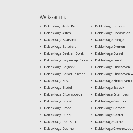
Werkzaam in:
›
›
Daklekkage Aarle Rixtel
Daklekkage Diessen
›
›
Daklekkage Asten
Daklekkage Dommelen
›
›
Daklekkage Baarschot
Daklekkage Dongen
›
›
Daklekkage Batadorp
Daklekkage Drunen
›
›
Daklekkage Beek en Donk
Daklekkage Duizel
›
›
Daklekkage Bergen op Zoom
Daklekkage Eersel
›
›
Daklekkage Bergeyk
Daklekkage Eindhoven
›
›
Daklekkage Berkel Enschot
Daklekkage Eindhoven A
›
›
Daklekkage Best
Daklekkage Eindhoven 
›
›
Daklekkage Bladel
Daklekkage Esbeek
›
›
Daklekkage Blixembosch
Daklekkage Etten-Leur
›
›
Daklekkage Boxtel
Daklekkage Geldrop
›
›
Daklekkage Breda
Daklekkage Gemert
›
›
Daklekkage Budel
Daklekkage Gestel
›
›
Daklekkage Den Bosch
Daklekkage Goirle
›
›
Daklekkage Deurne
Daklekkage Groenewou