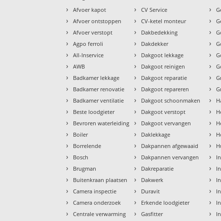
›
›
›
Afvoer kapot
CV Service
G
›
›
›
Afvoer ontstoppen
CV-ketel monteur
G
›
›
›
Afvoer verstopt
Dakbedekking
G
›
›
›
Agpo ferroli
Dakdekker
G
›
›
›
All-Inservice
Dakgoot lekkage
G
›
›
›
AWB
Dakgoot reinigen
G
›
›
›
Badkamer lekkage
Dakgoot reparatie
G
›
›
›
Badkamer renovatie
Dakgoot repareren
G
›
›
›
Badkamer ventilatie
Dakgoot schoonmaken
H
›
›
›
Beste loodgieter
Dakgoot verstopt
H
›
›
›
Bevroren waterleiding
Dakgoot vervangen
H
›
›
›
Boiler
Daklekkage
H
›
›
›
Borrelende
Dakpannen afgewaaid
H
›
›
›
Bosch
Dakpannen vervangen
I
›
›
›
Brugman
Dakreparatie
I
›
›
›
Buitenkraan plaatsen
Dakwerk
I
›
›
›
Camera inspectie
Duravit
I
›
›
›
Camera onderzoek
Erkende loodgieter
In
›
›
›
Centrale verwarming
Gasfitter
In