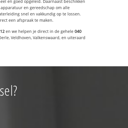
eel en goed opgeleid. Daarnaast beschikken
e apparatuur en gereedschap om alle
erleiding snel en vakkundig op te lossen.
rect een afspraak te maken.
012
en we helpen je direct in de gehele
040
Oerle, Veldhoven, Valkenswaard, en uiteraard
sel?