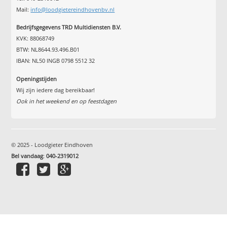
Mail:
info@loodgietereindhovenbv.nl
Bedrijfsgegevens TRD Multidiensten B.V.
KVK: 88068749
BTW: NL8644.93.496.B01
IBAN: NL50 INGB 0798 5512 32
Openingstijden
Wij zijn iedere dag bereikbaar!
Ook in het weekend en op feestdagen
© 2025 - Loodgieter Eindhoven
Bel vandaag
:
040-2319012