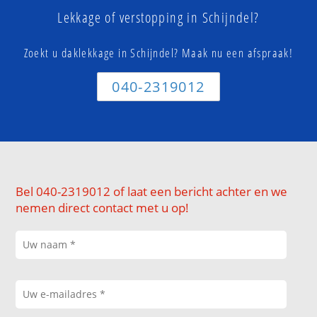
Lekkage of verstopping in Schijndel?
Zoekt u daklekkage in Schijndel? Maak nu een afspraak!
040-2319012
Bel 040-2319012 of laat een bericht achter en we
nemen direct contact met u op!