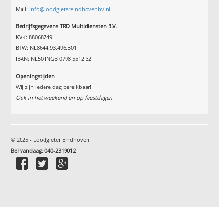
Mail:
info@loodgietereindhovenbv.nl
Bedrijfsgegevens TRD Multidiensten B.V.
KVK: 88068749
BTW: NL8644.93.496.B01
IBAN: NL50 INGB 0798 5512 32
Openingstijden
Wij zijn iedere dag bereikbaar!
Ook in het weekend en op feestdagen
© 2025 - Loodgieter Eindhoven
Bel vandaag
:
040-2319012