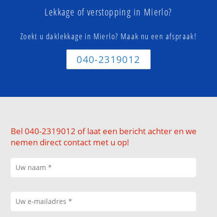
Lekkage of verstopping in Mierlo?
Zoekt u daklekkage in Mierlo? Maak nu een afspraak!
040-2319012
Bel 040-2319012 of laat een bericht achter en we
nemen direct contact met u op!