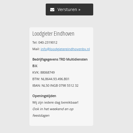
Versturen »
Loodgieter Eindhoven
Tel: 040-2319012
Mail:
info@loodgietereindhovenbv.nl
t
Bedrijfsgegevens TRD Multidiensten
B.V.
KVK: 88068749
BTW: NL8644.93.496.B01
IBAN: NL50 INGB 0798 5512 32
Openingstijden
Wij zijn iedere dag bereikbaar!
Ook in het weekend en op
feestdagen