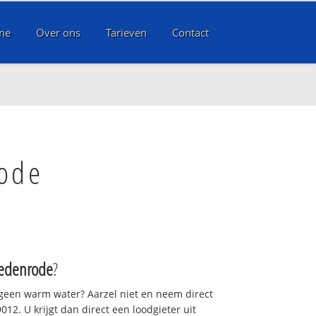
me
Over ons
Tarieven
Contact
rode
Oedenrode
?
 geen warm water? Aarzel niet en neem direct
12. U krijgt dan direct een loodgieter uit