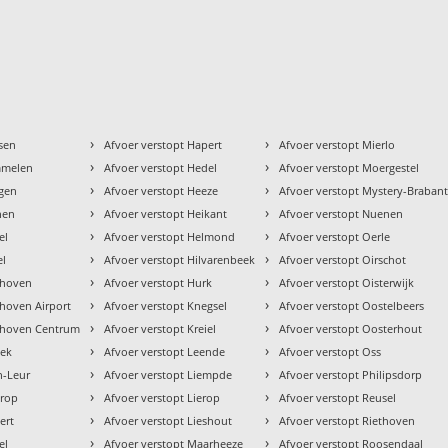
›
›
ssen
Afvoer verstopt Hapert
Afvoer verstopt Mierlo
›
›
mmelen
Afvoer verstopt Hedel
Afvoer verstopt Moergestel
›
›
ngen
Afvoer verstopt Heeze
Afvoer verstopt Mystery-Braban
›
›
nen
Afvoer verstopt Heikant
Afvoer verstopt Nuenen
›
›
el
Afvoer verstopt Helmond
Afvoer verstopt Oerle
›
›
el
Afvoer verstopt Hilvarenbeek
Afvoer verstopt Oirschot
›
›
dhoven
Afvoer verstopt Hurk
Afvoer verstopt Oisterwijk
›
›
dhoven Airport
Afvoer verstopt Knegsel
Afvoer verstopt Oostelbeers
›
›
ndhoven Centrum
Afvoer verstopt Kreiel
Afvoer verstopt Oosterhout
›
›
eek
Afvoer verstopt Leende
Afvoer verstopt Oss
›
›
n-Leur
Afvoer verstopt Liempde
Afvoer verstopt Philipsdorp
›
›
drop
Afvoer verstopt Lierop
Afvoer verstopt Reusel
›
›
ert
Afvoer verstopt Lieshout
Afvoer verstopt Riethoven
›
›
el
Afvoer verstopt Maarheeze
Afvoer verstopt Roosendaal