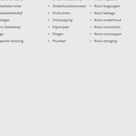
›
›
stallatie toilet
Onderhoudsmonteur
Riool leegzuigen
›
›
stallatiebedrijf
Ontluchten
Riool lekkage
›
›
ntergas
Ontstopping
Riool onderhoud
›
›
tho Daalderop
Pijpsnijder
Riool ontluchten
›
›
aga
Plieger
Riool ontstoppen
›
›
apotte riolering
Plumber
Riool reiniging