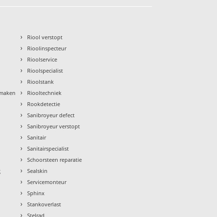
›
Riool verstopt
›
Rioolinspecteur
›
Rioolservice
›
Rioolspecialist
›
Rioolstank
›
nmaken
Riooltechniek
›
Rookdetectie
›
Sanibroyeur defect
›
Sanibroyeur verstopt
›
Sanitair
›
Sanitairspecialist
›
Schoorsteen reparatie
›
g
Sealskin
›
Servicemonteur
›
Sphinx
›
Stankoverlast
›
Stelrad