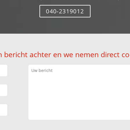
040-2319012
n bericht achter en we nemen direct co