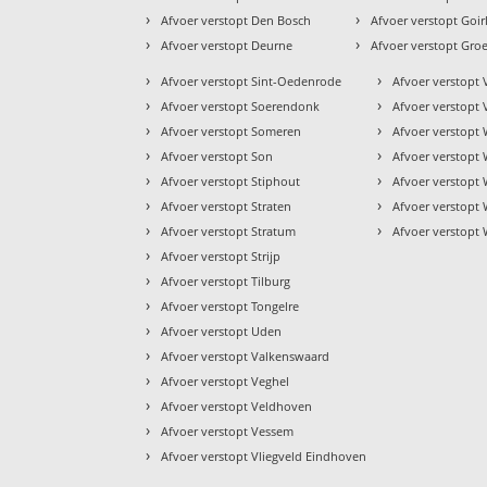
›
›
Afvoer verstopt Den Bosch
Afvoer verstopt Goir
›
›
Afvoer verstopt Deurne
Afvoer verstopt Gr
›
›
Afvoer verstopt Sint-Oedenrode
Afvoer verstopt 
›
›
Afvoer verstopt Soerendonk
Afvoer verstopt
›
›
Afvoer verstopt Someren
Afvoer verstopt 
›
›
Afvoer verstopt Son
Afvoer verstopt 
›
›
Afvoer verstopt Stiphout
Afvoer verstopt 
›
›
Afvoer verstopt Straten
Afvoer verstopt
›
›
Afvoer verstopt Stratum
Afvoer verstopt
›
Afvoer verstopt Strijp
›
Afvoer verstopt Tilburg
›
Afvoer verstopt Tongelre
›
Afvoer verstopt Uden
›
Afvoer verstopt Valkenswaard
›
Afvoer verstopt Veghel
›
Afvoer verstopt Veldhoven
›
Afvoer verstopt Vessem
›
Afvoer verstopt Vliegveld Eindhoven