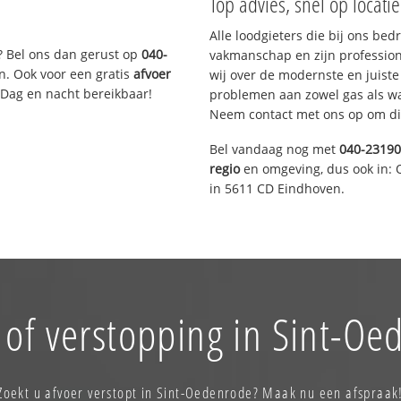
Top advies, snel op locati
Alle loodgieters die bij ons be
? Bel ons dan gerust op
040-
vakmanschap en zijn profession
n. Ook voor een gratis
afvoer
wij over de modernste en juist
 Dag en nacht bereikbaar!
problemen aan zowel gas als wat
Neem contact met ons op om di
Bel vandaag nog met
040-2319
regio
en omgeving, dus ook in: 
in 5611 CD Eindhoven.
 of verstopping in Sint-Oe
Zoekt u afvoer verstopt in Sint-Oedenrode? Maak nu een afspraak