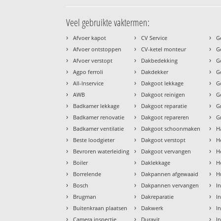
Veel gebruikte vaktermen:
›
›
›
Afvoer kapot
CV Service
G
›
›
›
Afvoer ontstoppen
CV-ketel monteur
G
›
›
›
Afvoer verstopt
Dakbedekking
G
›
›
›
Agpo ferroli
Dakdekker
G
›
›
›
All-Inservice
Dakgoot lekkage
G
›
›
›
AWB
Dakgoot reinigen
G
›
›
›
Badkamer lekkage
Dakgoot reparatie
G
›
›
›
Badkamer renovatie
Dakgoot repareren
G
›
›
›
Badkamer ventilatie
Dakgoot schoonmaken
H
›
›
›
Beste loodgieter
Dakgoot verstopt
H
›
›
›
Bevroren waterleiding
Dakgoot vervangen
H
›
›
›
Boiler
Daklekkage
H
›
›
›
Borrelende
Dakpannen afgewaaid
H
›
›
›
Bosch
Dakpannen vervangen
I
›
›
›
Brugman
Dakreparatie
I
›
›
›
Buitenkraan plaatsen
Dakwerk
I
›
›
›
Camera inspectie
Duravit
I