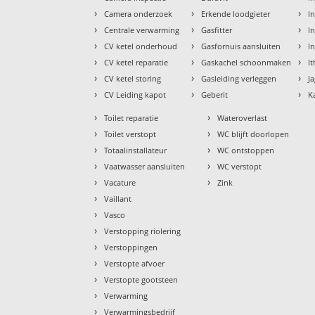
›
›
›
Camera onderzoek
Erkende loodgieter
In
›
›
›
Centrale verwarming
Gasfitter
In
›
›
›
CV ketel onderhoud
Gasfornuis aansluiten
I
›
›
›
CV ketel reparatie
Gaskachel schoonmaken
I
›
›
›
CV ketel storing
Gasleiding verleggen
J
›
›
›
CV Leiding kapot
Geberit
K
›
›
Toilet reparatie
Wateroverlast
›
›
Toilet verstopt
WC blijft doorlopen
›
›
Totaalinstallateur
WC ontstoppen
›
›
Vaatwasser aansluiten
WC verstopt
›
›
Vacature
Zink
›
Vaillant
›
Vasco
›
Verstopping riolering
›
Verstoppingen
›
Verstopte afvoer
›
Verstopte gootsteen
›
Verwarming
›
Verwarmingsbedrijf