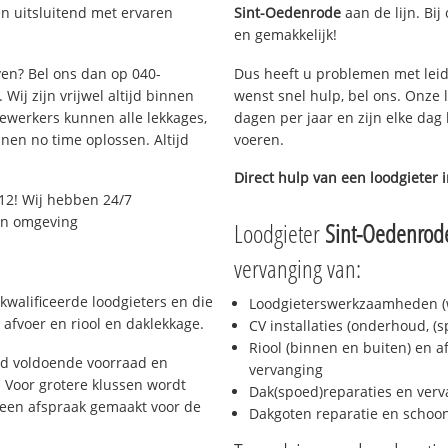
n uitsluitend met ervaren
Sint-Oedenrode
aan de lijn. Bij
en gemakkelijk!
ven? Bel ons dan op 040-
Dus heeft u problemen met leid
Wij zijn vrijwel altijd binnen
wenst snel hulp, bel ons. Onze 
ewerkers kunnen alle lekkages,
dagen per jaar en zijn elke dag 
en no time oplossen. Altijd
voeren.
Direct hulp van een loodgieter 
12! Wij hebben 24/7
 en omgeving
Loodgieter
Sint-Oedenrod
vervanging van:
kwalificeerde loodgieters en die
Loodgieterswerkzaamheden (w
afvoer en riool en daklekkage.
CV installaties (onderhoud, (
Riool (binnen en buiten) en a
jd voldoende voorraad en
vervanging
 Voor grotere klussen wordt
Dak(spoed)reparaties en verv
 een afspraak gemaakt voor de
Dakgoten reparatie en scho