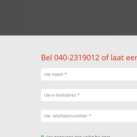
Bel 040-2319012 of laat ee