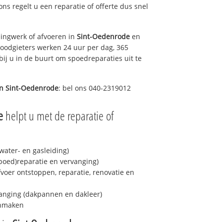
 ons regelt u een reparatie of offerte dus snel
ingwerk of afvoeren in
Sint-Oedenrode
en
loodgieters werken 24 uur per dag, 365
bij u in de buurt om spoedreparaties uit te
in
Sint-Oedenrode
: bel ons 040-2319012
e
helpt u met de reparatie of
ater- en gasleiding)
spoed)reparatie en vervanging)
fvoer ontstoppen, reparatie, renovatie en
anging (dakpannen en dakleer)
onmaken