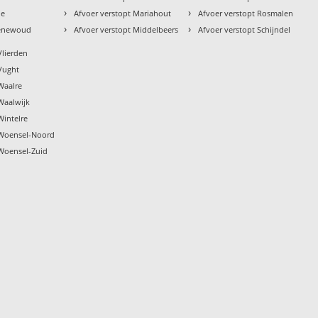
›
›
le
Afvoer verstopt Mariahout
Afvoer verstopt Rosmalen
›
›
oenewoud
Afvoer verstopt Middelbeers
Afvoer verstopt Schijndel
Vlierden
 Vught
Waalre
Waalwijk
Wintelre
 Woensel-Noord
 Woensel-Zuid