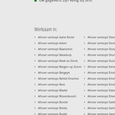
Uw gegevens zijn veilig bij ons!
Werkzaam in:
›
›
Afvoer verstopt Aarle Rixtel
Afvoer verstopt Die
›
›
Afvoer verstopt Asten
Afvoer verstopt Do
›
›
Afvoer verstopt Baarschot
Afvoer verstopt Do
›
›
Afvoer verstopt Batadorp
Afvoer verstopt Dru
›
›
Afvoer verstopt Beek en Donk
Afvoer verstopt Duiz
›
›
Afvoer verstopt Bergen op Zoom
Afvoer verstopt Eers
›
›
Afvoer verstopt Bergeyk
Afvoer verstopt Ein
›
›
Afvoer verstopt Berkel Enschot
Afvoer verstopt Ein
›
›
Afvoer verstopt Best
Afvoer verstopt Ei
›
›
Afvoer verstopt Bladel
Afvoer verstopt Esb
›
›
Afvoer verstopt Blixembosch
Afvoer verstopt Ette
›
›
Afvoer verstopt Boxtel
Afvoer verstopt Gel
›
›
Afvoer verstopt Breda
Afvoer verstopt Gem
›
›
Afvoer verstopt Budel
Afvoer verstopt Gest