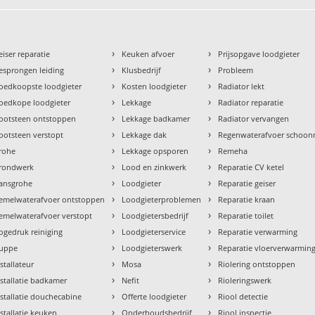
›
›
eiser reparatie
Keuken afvoer
Prijsopgave loodgieter
›
›
esprongen leiding
Klusbedrijf
Probleem
›
›
oedkoopste loodgieter
Kosten loodgieter
Radiator lekt
›
›
oedkope loodgieter
Lekkage
Radiator reparatie
›
›
ootsteen ontstoppen
Lekkage badkamer
Radiator vervangen
›
›
ootsteen verstopt
Lekkage dak
Regenwaterafvoer schoo
›
›
rohe
Lekkage opsporen
Remeha
›
›
rondwerk
Lood en zinkwerk
Reparatie CV ketel
›
›
ansgrohe
Loodgieter
Reparatie geiser
›
›
emelwaterafvoer ontstoppen
Loodgieterproblemen
Reparatie kraan
›
›
emelwaterafvoer verstopt
Loodgietersbedrijf
Reparatie toilet
›
›
ogedruk reiniging
Loodgieterservice
Reparatie verwarming
›
›
uppe
Loodgieterswerk
Reparatie vloerverwarmin
›
›
nstallateur
Mosa
Riolering ontstoppen
›
›
nstallatie badkamer
Nefit
Rioleringswerk
›
›
nstallatie douchecabine
Offerte loodgieter
Riool detectie
›
›
nstallatie keuken
Onderhoudsbedrijf
Riool inspectie