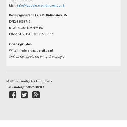
Mail:
info@loodgietereindhovenbv.nl
Bedrijfsgegevens TRD Multidiensten B.V.
KVK: 88068749
BTW: NL8644.93.496.B01
IBAN: NL50 INGB 0798 5512 32
Openingstijden
Wij zijn iedere dag bereikbaar!
Ook in het weekend en op feestdagen
© 2025 - Loodgieter Eindhoven
Bel vandaag
:
040-2319012