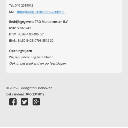
Tel: 040-2319012
Mail:
info@loodgietereindhovenbv.nl
Bedrijfsgegevens TRD Multidiensten B.V.
KVK: 88068749
BTW: NL8644.93.496.B01
IBAN: NL50 INGB 0798 5512 32
Openingstijden
Wij zijn iedere dag bereikbaar!
Ook in het weekend en op feestdagen
© 2025 - Loodgieter Eindhoven
Bel vandaag
:
040-2319012