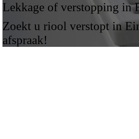
Lekkage of verstopping in
Zoekt u riool verstopt in 
afspraak!