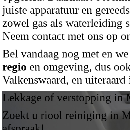
juiste apparatuur en geree
zowel gas als waterleiding 
Neem contact met ons op om
Bel vandaag nog met
en we 
regio
en omgeving, dus ook 
Valkenswaard, en uiteraard
Lekkage of verstopping in 
Zoekt u riool reiniging in
afspraak!