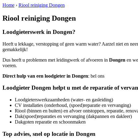
Home
›
Riool reiniging Dongen
Riool reiniging Dongen
Loodgieterswerk in
Dongen
?
Heeft u lekkage, verstopping of geen warm water? Aarzel niet en nee
gemakkelijk!
Dus heeft u problemen met leidingwerk of afvoeren in
Dongen
en wen
voeren.
Direct hulp van een loodgieter in
Dongen
: bel ons
Loodgieter
Dongen
helpt u met de reparatie of verva
Loodgieterswerkzaamheden (water- en gasleiding)
CV installaties (onderhoud, (spoed)reparatie en vervanging)
Riool (binnen en buiten) en afvoer ontstoppen, reparatie, renov
Dak(spoed)reparaties en vervanging (dakpannen en dakleer)
Dakgoten reparatie en schoonmaken
Top advies, snel op locatie in
Dongen