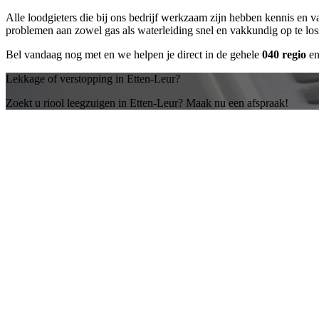
Alle loodgieters die bij ons bedrijf werkzaam zijn hebben kennis en 
problemen aan zowel gas als waterleiding snel en vakkundig op te lo
Bel vandaag nog met
en we helpen je direct in de gehele
040 regio
en
Lekkage of verstopping in Etten-Leur?
Zoekt u riool leegzuigen in Etten-Leur? Maak nu een afspraak!