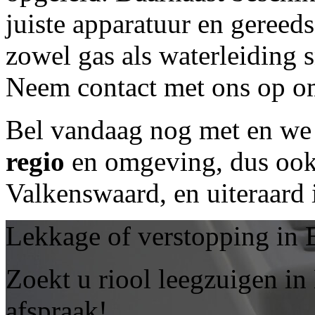
juiste apparatuur en geree
zowel gas als waterleiding 
Neem contact met ons op om
Bel vandaag nog met
en we 
regio
en omgeving, dus ook 
Valkenswaard, en uiteraard
Lekkage of verstopping in
Zoekt u riool leegzuigen i
afspraak!